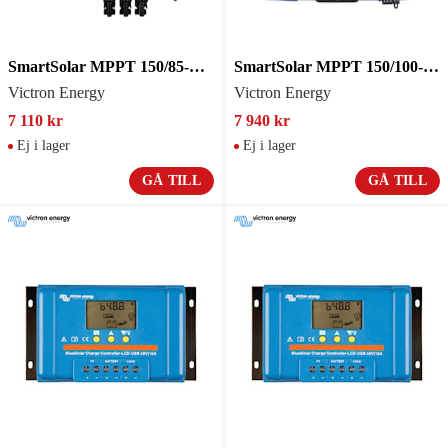
SmartSolar MPPT 150/85-MC4 VE.Can
SmartSolar MPPT 150/100-Tr VE.
Victron Energy
Victron Energy
7 110 kr
7 940 kr
Ej i lager
Ej i lager
GÅ TILL
GÅ TILL