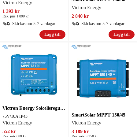
Victron Energy
Victron Energy
1 393 kr
2 840 kr
Rek. pris 1 899 kr
Skickas om 5-7 vardagar
Skickas om 5-7 vardagar
Lägg till
Lägg till
Victron Energy Solcellsregulator BlueSolar MPPT 75V/10A IP43
SmartSolar MPPT 150/45
75V/10A IP43
Victron Energy
Victron Energy
552 kr
3 189 kr
Rek. pris 689 kr
Rek. pris 3 350 kr