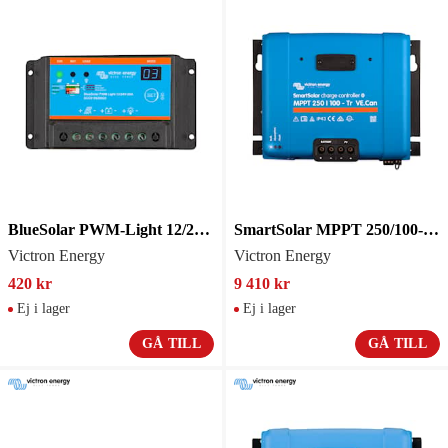
BlueSolar PWM-Light 12/24V-20A
SmartSolar MPPT 250/100-Tr VE.Can
Victron Energy
Victron Energy
420 kr
9 410 kr
Ej i lager
Ej i lager
GÅ TILL
GÅ TILL