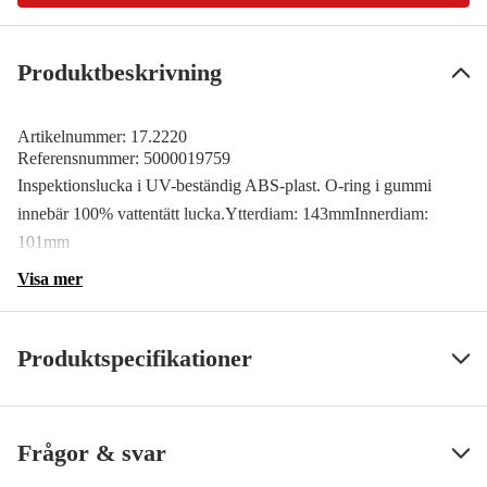
Produktbeskrivning
Artikelnummer:
17.2220
Referensnummer:
5000019759
Inspektionslucka i UV-beständig ABS-plast. O-ring i gummi
innebär 100% vattentätt lucka.Ytterdiam: 143mmInnerdiam:
101mm
Visa mer
Produktspecifikationer
SS ArtNr
2220
Visa mindre
Frågor & svar