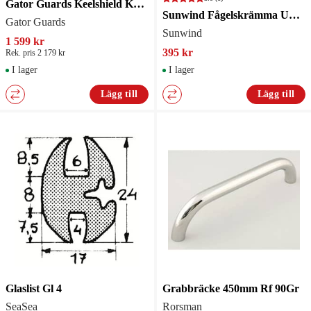
Gator Guards Keelshield Kölskydd 1,22M Vit
Sunwind Fågelskrämma Ubro Solcellsdriven
Gator Guards
Sunwind
1 599 kr
395 kr
Rek. pris 2 179 kr
I lager
I lager
Lägg till
Lägg till
Glaslist Gl 4
Grabbräcke 450mm Rf 90Gr
SeaSea
Rorsman