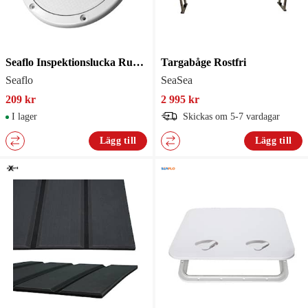
Seaflo Inspektionslucka Rund 250mm
Targabåge Rostfri
Seaflo
SeaSea
209 kr
2 995 kr
I lager
Skickas om 5-7 vardagar
Lägg till
Lägg till