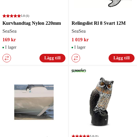
5.0
(1)
Kurvhandtag Nylon 220mm
Relingslist Rl 8 Svart 12M
SeaSea
SeaSea
169 kr
1 019 kr
I lager
I lager
Lägg till
Lägg till
5.0
(1)