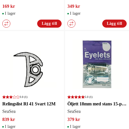
169 kr
349 kr
I lager
I lager
Lägg till
Lägg till
3.0
(1)
5.0
(1)
Relingslist Rl 41 Svart 12M
Öljett 18mm med stans 15-pack
SeaSea
SeaSea
839 kr
379 kr
I lager
I lager