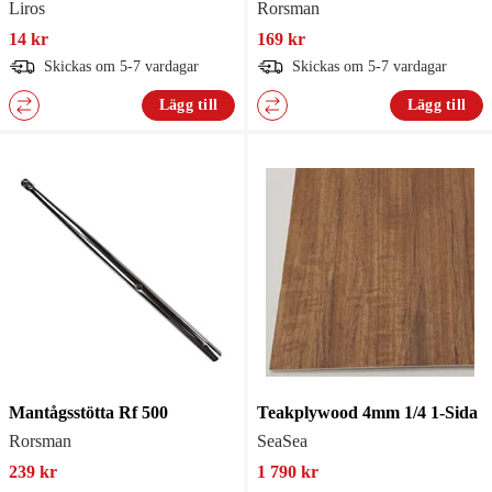
Liros
Rorsman
14 kr
169 kr
Skickas om 5-7 vardagar
Skickas om 5-7 vardagar
Lägg till
Lägg till
Mantågsstötta Rf 500
Teakplywood 4mm 1/4 1-Sida
Rorsman
SeaSea
239 kr
1 790 kr