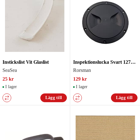
Instickslist Vit Glaslist
Inspektionslucka Svart 127mm
SeaSea
Rorsman
25 kr
129 kr
I lager
I lager
Lägg till
Lägg till