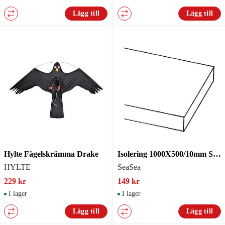
Lägg till
Lägg till
Hylte Fågelskrämma Drake
Isolering 1000X500/10mm Skrov
HYLTE
SeaSea
229 kr
149 kr
I lager
I lager
Lägg till
Lägg till