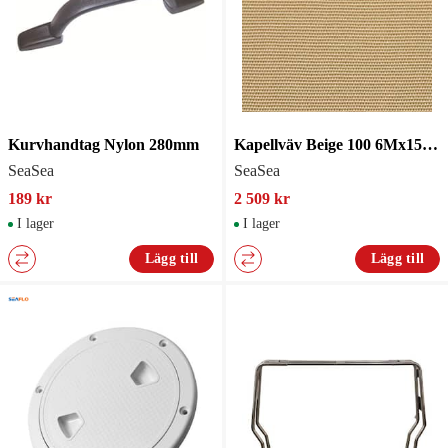
Kurvhandtag Nylon 280mm
Kapellväv Beige 100 6Mx152Cm
SeaSea
SeaSea
189 kr
2 509 kr
I lager
I lager
Lägg till
Lägg till