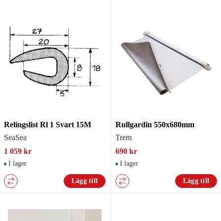
Relingslist Rl 1 Svart 15M
Rullgardin 550x680mm
SeaSea
Trem
1 059 kr
690 kr
I lager
I lager
Lägg till
Lägg till