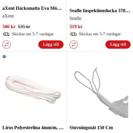
aXent Däcksmatta Eva Mörkgrå Teak
Seaflo Inspektionslucka 370X375mm
aXent
Seaflo
506 kr
535 kr
319 kr
Skickas om 5-7 vardagar
Skickas om 5-7 vardagar
Lägg till
Lägg till
Liros Polyesterlina 4mm/m, armerad
Stuvningsnät 150 Cm