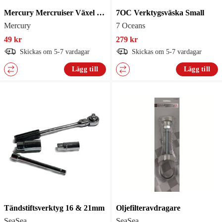
Mercury Mercruiser Växel Justeringsverktyg Bravo
7OC Verktygsväska Small
Mercury
7 Oceans
49 kr
279 kr
Skickas om 5-7 vardagar
Skickas om 5-7 vardagar
Lägg till
Lägg till
Tändstiftsverktyg 16 & 21mm
Oljefilteravdragare
SeaSea
SeaSea