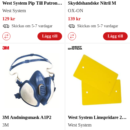
West System Pip Till Patron Epoxilim Six10
Skyddshandske Nitril M
West System
OX-ON
129 kr
139 kr
Skickas om 5-7 vardagar
Skickas om 5-7 vardagar
Lägg till
Lägg till
3M Andningsmask A1P2
West System Limspridare 2-pack 808-2
3M
West System