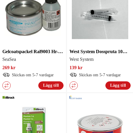
Gelcoatspackel Ral9003 Hr-Båt
West System Dosspruta 10ml 2-pack
SeaSea
West System
269 kr
139 kr
Skickas om 5-7 vardagar
Skickas om 5-7 vardagar
Lägg till
Lägg till