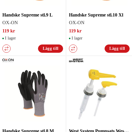
Handske Supreme stl.9 L
Handske Supreme stl.10 Xl
OX-ON
OX-ON
119 kr
119 kr
I lager
I lager
Lägg till
Lägg till
Handske Supreme stl.8 M
West System Pumpsats West Epoxi 5:1 301A