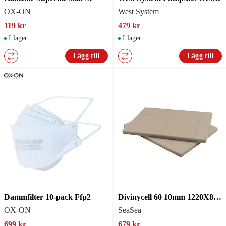
OX-ON
West System
119 kr
479 kr
I lager
I lager
Lägg till
Lägg till
Dammfilter 10-pack Ffp2
Divinycell 60 10mm 1220X813mm
OX-ON
SeaSea
699 kr
679 kr