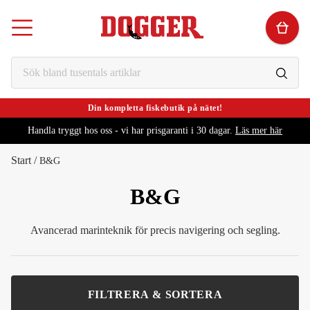
Din kompletta fiskebutik på nätet!
Handla tryggt hos oss - vi har prisgaranti i 30 dagar.
Läs mer här
Start
/
B&G
B&G
Avancerad marinteknik för precis navigering och segling.
FILTRERA & SORTERA