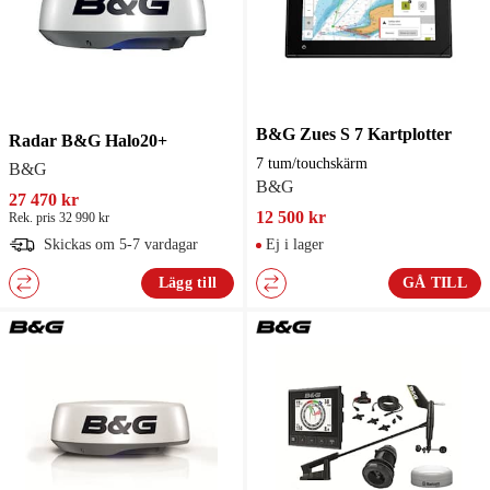
B&G Zues S 7 Kartplotter
Radar B&G Halo20+
7 tum/touchskärm
B&G
B&G
27 470 kr
12 500 kr
Rek. pris 32 990 kr
Skickas om 5-7 vardagar
Ej i lager
Lägg till
GÅ TILL