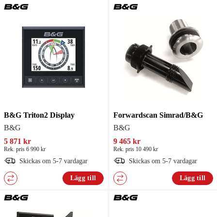
B&G Triton2 Display
Forwardscan Simrad/B&G
B&G
B&G
5 871 kr
9 465 kr
Rek. pris 6 990 kr
Rek. pris 10 490 kr
Skickas om 5-7 vardagar
Skickas om 5-7 vardagar
Lägg till
Lägg till