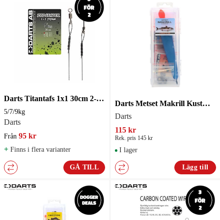
Darts Titantafs 1x1 30cm 2-pack
Darts Metset Makrill Kustmete
5/7/9kg
Darts
Darts
115 kr
95 kr
Från
Rek. pris 145 kr
+
Finns i flera varianter
I lager
GÅ TILL
Lägg till