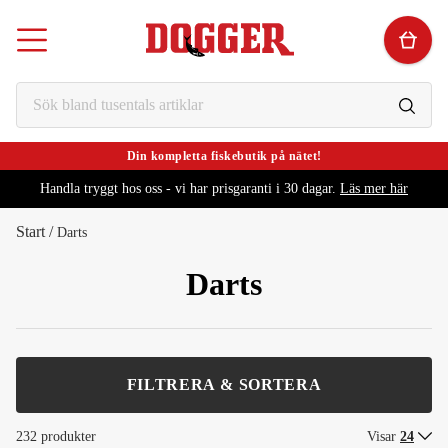
Din kompletta fiskebutik på nätet!
Handla tryggt hos oss - vi har prisgaranti i 30 dagar.
Läs mer här
Start
/
Darts
Darts
FILTRERA & SORTERA
232 produkter
Visar
24