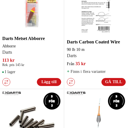
Darts Metset Abborre
Darts Carbon Coated Wire
Abborre
90 lb 10 m
Darts
Darts
113 kr
35 kr
Från
Rek. pris 145 kr
+
Finns i flera varianter
I lager
Lägg till
GÅ TILL