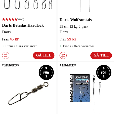
Darts Wolframtafs
5.0
(1)
Darts Beteslås Hardlock
25 cm 12 kg 2-pack
Darts
Darts
45 kr
59 kr
Från
Från
+
+
Finns i flera varianter
Finns i flera varianter
GÅ TILL
GÅ TILL