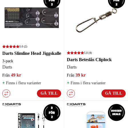
5.0
(2)
Darts Slimline Head Jiggskalle
5.0
(4)
Darts Beteslås Cliplock
3-pack
Darts
Darts
49 kr
39 kr
Från
Från
+
+
Finns i flera varianter
Finns i flera varianter
GÅ TILL
GÅ TILL