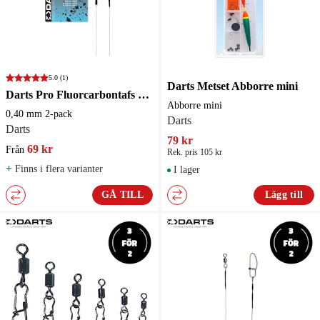
5.0
(1)
Darts Metset Abborre mini
Darts Pro Fluorcarbontafs Light Abborre/Gös 40 cm
Abborre mini
0,40 mm 2-pack
Darts
Darts
79 kr
69 kr
Från
Rek. pris 105 kr
+
Finns i flera varianter
I lager
GÅ TILL
Lägg till