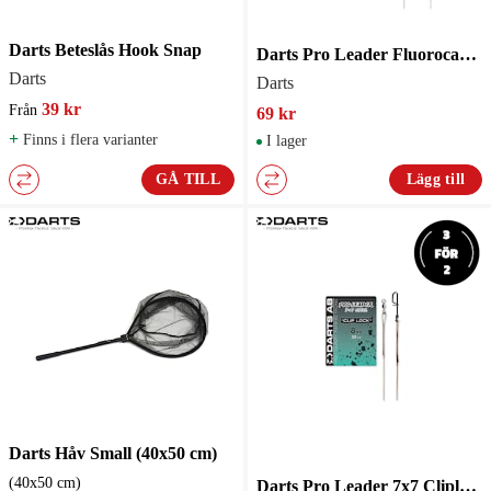
Darts Beteslås Hook Snap
Darts Pro Leader Fluorocarbon 0.40mm Cliplock 40cm 9kg
Darts
Darts
39 kr
Från
69 kr
+
Finns i flera varianter
I lager
GÅ TILL
Lägg till
Darts Håv Small (40x50 cm)
(40x50 cm)
Darts Pro Leader 7x7 Cliplock Microleader ståltafs 30cm 8kg