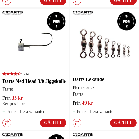
GÅ TILL
GÅ TILL
4.5
(2)
Darts Lekande
Darts Ned Head 3/0 Jiggskalle
Flera storlekar
Darts
Darts
35 kr
Från
49 kr
Från
Rek. pris 49 kr
+
+
Finns i flera varianter
Finns i flera varianter
GÅ TILL
GÅ TILL