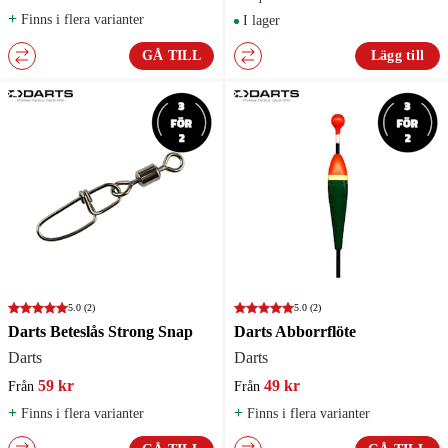
+
Finns i flera varianter
I lager
GÅ TILL
Lägg till
5.0
(2)
5.0
(2)
Darts Beteslås Strong Snap
Darts Abborrflöte
Darts
Darts
59 kr
49 kr
Från
Från
+
+
Finns i flera varianter
Finns i flera varianter