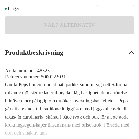
Brown Chart
I lager
Meddela mig
79 kr
Ghost Stripe Perch
VÄLJ ALTERNATIV
109 kr
Lemon Milk
79 kr
Produktbeskrivning
Pink Chart
Meddela mig
79 kr
Artikelnummer:
48323
Silver Arrow Red
Referensnummer:
5000122931
Meddela mig
109 kr
Gunki Peps har en rundad nätt paddel som rör sig i ett S-format
rullande mönster redan vid mycket låg hastighet, denna rörelse
UFO
79 kr
blir även mer påtaglig om du ökar invevningshastigheten. Peps
går att använda till traditionellt jiggfiske med jiggskalle och till
UV Ayu
Meddela mig
texas- & carolinarig, skårad i både rygg och buk för att ge goda
109 kr
krokningsegenskaper tillsammans med offsetkrok. Försedd med
White Flash
doft och smak av anis.
79 kr