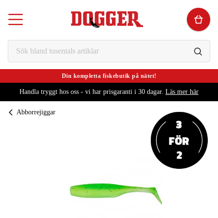
Din kompletta fiskebutik på nätet!
Handla tryggt hos oss - vi har prisgaranti i 30 dagar.
Läs mer här
Abborrejiggar