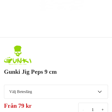
Gunki Jig Peps 9 cm
Välj Betesfärg
Natural Smelt
Från
79 kr
79 kr
-
+