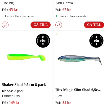
The Pig
Abu Garcia
45 kr
67 kr
Från
Från
+
+
Finns i flera varianter
Finns i flera varianter
GÅ TILL
GÅ TILL
Shaker Shad 9,5 cm 8-pack
Illex Magic Slim Shad 6,5cm 7-pack
Ice Shad 8-pack
Lunker City
Illex
149 kr
34 kr
Från
Från