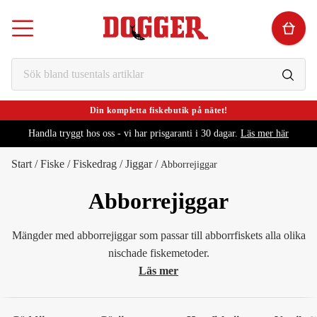
Din kompletta fiskebutik på nätet!
Handla tryggt hos oss - vi har prisgaranti i 30 dagar.
Läs mer här
Start
/
Fiske
/
Fiskedrag
/
Jiggar
/
Abborrejiggar
Abborrejiggar
Mängder med abborrejiggar som passar till abborrfiskets alla olika
nischade fiskemetoder.
Läs mer