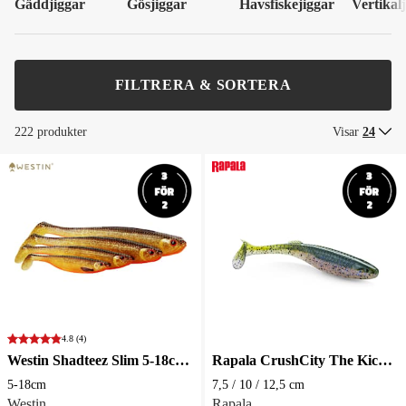
Gäddjiggar
Gösjiggar
Havsfiskejiggar
Vertikal
FILTRERA & SORTERA
222 produkter
Visar
24
4.8
(4)
Westin Shadteez Slim 5-18cm Jigg
Rapala CrushCity The Kickman Jigg
5-18cm
7,5 / 10 / 12,5 cm
Westin
Rapala