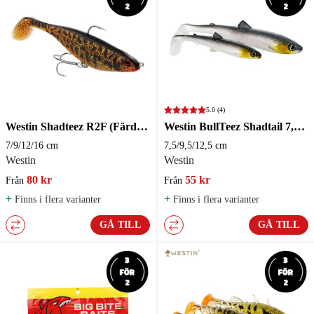
5.0
(4)
Westin Shadteez R2F (Färdigriggat) Jigg
Westin BullTeez Shadtail 7,5-12,5cm
7/9/12/16 cm
7,5/9,5/12,5 cm
Westin
Westin
80 kr
55 kr
Från
Från
+
+
Finns i flera varianter
Finns i flera varianter
GÅ TILL
GÅ TILL