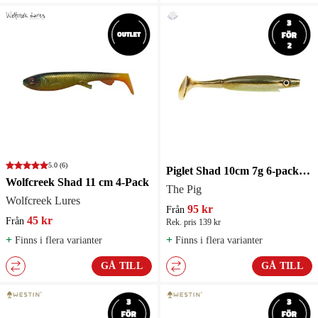
5.0
(6)
Piglet Shad 10cm 7g 6-pack Jigg
Wolfcreek Shad 11 cm 4-Pack
The Pig
Wolfcreek Lures
95 kr
Från
45 kr
Från
Rek. pris 139 kr
+
+
Finns i flera varianter
Finns i flera varianter
GÅ TILL
GÅ TILL