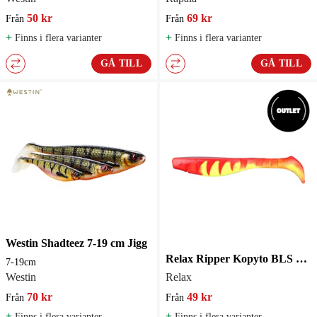
50 kr
69 kr
Från
Från
+
+
Finns i flera varianter
Finns i flera varianter
GÅ TILL
GÅ TILL
Westin Shadteez 7-19 cm Jigg
Relax Ripper Kopyto BLS 8L 8'' 20cm 2-pack
7-19cm
Westin
Relax
70 kr
49 kr
Från
Från
+
+
Finns i flera varianter
Finns i flera varianter