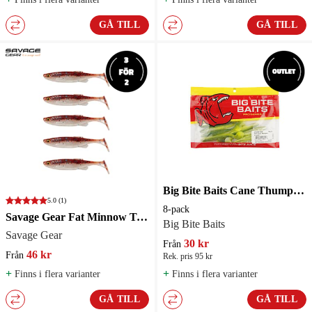
GÅ TILL
GÅ TILL
Big Bite Baits Cane Thumper 9cm jigg
5.0
(1)
8-pack
Savage Gear Fat Minnow T-tail 5pcs
Big Bite Baits
Savage Gear
30 kr
Från
46 kr
Från
Rek. pris 95 kr
+
+
Finns i flera varianter
Finns i flera varianter
GÅ TILL
GÅ TILL