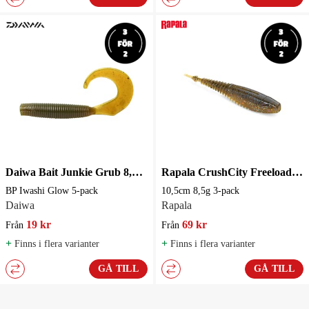
Daiwa Bait Junkie Grub 8,8 cm
Rapala CrushCity Freeloader Jigg 10,5cm 8,5g 3-pack Jigg
BP Iwashi Glow 5-pack
10,5cm 8,5g 3-pack
Daiwa
Rapala
19 kr
69 kr
Från
Från
+
+
Finns i flera varianter
Finns i flera varianter
GÅ TILL
GÅ TILL