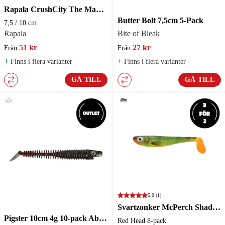
Rapala CrushCity The Mayor Jigg
Butter Bolt 7,5cm 5-Pack
7,5 / 10 cm
Rapala
Bite of Bleak
51 kr
27 kr
Från
Från
+
+
Finns i flera varianter
Finns i flera varianter
GÅ TILL
GÅ TILL
5.0
(1)
Svartzonker McPerch Shad 7,5 cm
Pigster 10cm 4g 10-pack Abborrejigg
Red Head 8-pack