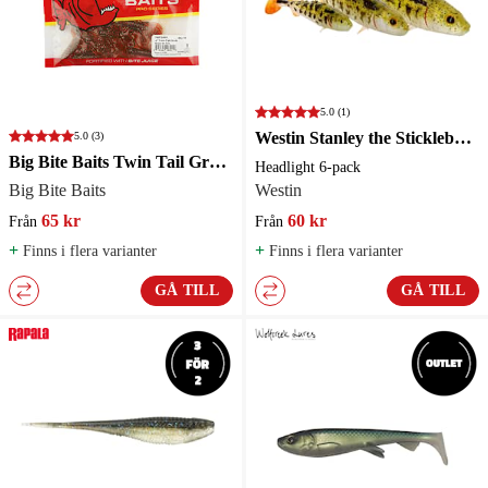
5.0
(1)
Westin Stanley the Stickleback Shadtail
5.0
(3)
Big Bite Baits Twin Tail Grub 7cm 10-pack
Headlight 6-pack
Big Bite Baits
Westin
65 kr
60 kr
Från
Från
+
+
Finns i flera varianter
Finns i flera varianter
GÅ TILL
GÅ TILL