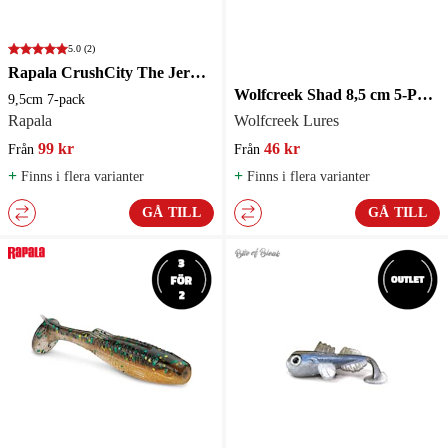
5.0
(2)
Rapala CrushCity The Jerk 9,5cm 7-pack Jigg - Custom Edt
Wolfcreek Shad 8,5 cm 5-Pack
9,5cm 7-pack
Rapala
Wolfcreek Lures
99 kr
46 kr
Från
Från
+
+
Finns i flera varianter
Finns i flera varianter
GÅ TILL
GÅ TILL