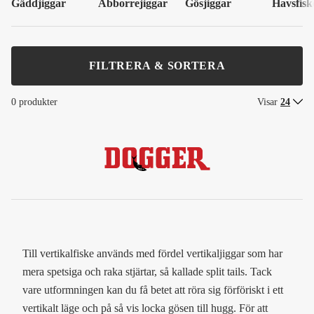
Gäddjiggar
Abborrejiggar
Gösjiggar
Havsfisk
FILTRERA & SORTERA
0 produkter
Visar
24
Till vertikalfiske används med fördel vertikaljiggar som har
mera spetsiga och raka stjärtar, så kallade split tails. Tack
vare utformningen kan du få betet att röra sig förföriskt i ett
vertikalt läge och på så vis locka gösen till hugg. För att