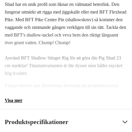
Shad har en unik profil som liknar en välmatad betesfisk. Den
fungerar utmärkt att rigga med jiggskalle eller med BFT Flexhead
Pike. Med BFT Pike Center Pin (shallowskruv) så kommer den
vaggande och simmande gången verkligen till sin rätt. Tackla den
med BFT's shallow-tackel och veva hem den riktigt långsamt
över grunt vatten. Chomp! Chomp!
Använd BFT Shallow Stinger Rig för att göra din Pig Shad 23
cm startklar! Titaniumvarianten är lite dyrare men håller mycket
hög kvalitet.
Färgavvikelser kan förekomma beroende på produktionsserie.
Visa mer
Produktspecifikationer