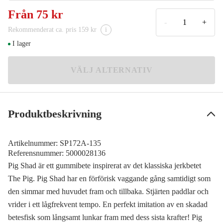
Blue Halo
Från
75 kr
OUTLET
75 kr
-
+
Rekommenderat ca. pris 159 kr
i
Blue Shark
OUTLET
I lager
75 kr
VÄLJ ALTERNATIV
Produktbeskrivning
Artikelnummer:
SP172A-135
Referensnummer:
5000028136
Pig Shad är ett gummibete inspirerat av det klassiska jerkbetet
The Pig. Pig Shad har en förförisk vaggande gång samtidigt som
den simmar med huvudet fram och tillbaka. Stjärten paddlar och
vrider i ett lågfrekvent tempo. En perfekt imitation av en skadad
betesfisk som långsamt lunkar fram med dess sista krafter! Pig