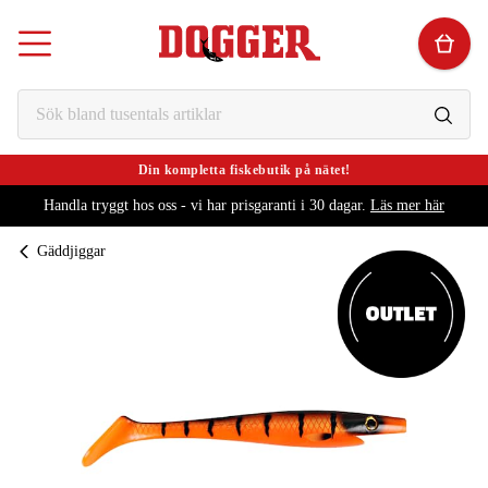
Din kompletta fiskebutik på nätet!
Handla tryggt hos oss - vi har prisgaranti i 30 dagar.
Läs mer här
Gäddjiggar