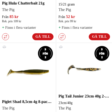
Pig Hula Chatterbait 21g
15/21 gram
The Pig
The Pig
85 kr
52 kr
Från
Från
Rek. pris 109 kr
Rek. pris 99 kr
+
+
Finns i flera varianter
Finns i flera varianter
GÅ TILL
GÅ TILL
Pig Tail Junior 23cm 40g 2-pack Gäddjigg
Piglet Shad 8,5cm 4g 8-pack Abborrejigg
23cm/40g
The Pig
The Pig