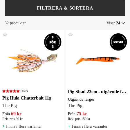
FILTRERA & SORTERA
32 produkter
Visar
24
Pig Shad 23cm - utgående färger Sista chansen
5.0
(2)
Pig Hula Chatterbait 11g
Utgående färger!
The Pig
The Pig
69 kr
75 kr
Från
Från
Rek. pris 89 kr
Rek. pris 159 kr
+
+
Finns i flera varianter
Finns i flera varianter