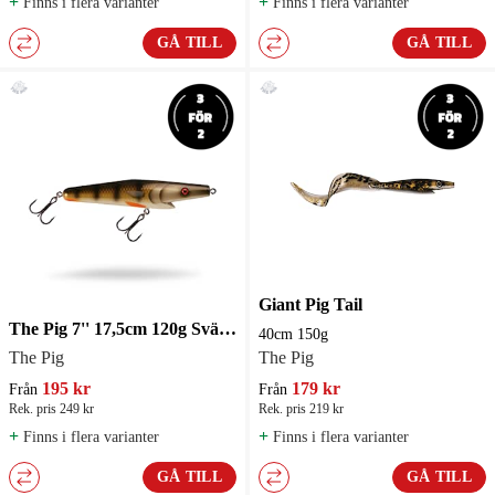
+
+
Finns i flera varianter
Finns i flera varianter
GÅ TILL
GÅ TILL
Giant Pig Tail
The Pig 7'' 17,5cm 120g Svävande Jerkbait
40cm 150g
The Pig
The Pig
195 kr
179 kr
Från
Från
Rek. pris 249 kr
Rek. pris 219 kr
+
+
Finns i flera varianter
Finns i flera varianter
GÅ TILL
GÅ TILL