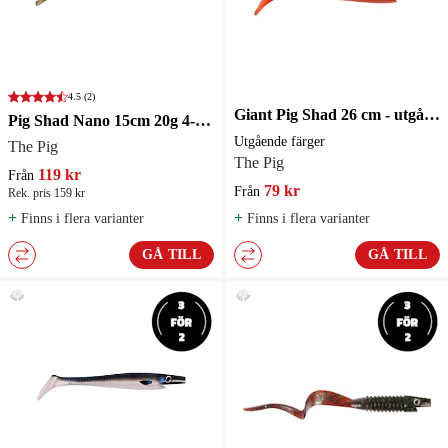
4.5
(2)
Giant Pig Shad 26 cm - utgående färger Sista chansen
Pig Shad Nano 15cm 20g 4-pack
Utgående färger
The Pig
The Pig
119 kr
Från
79 kr
Från
Rek. pris 159 kr
+
+
Finns i flera varianter
Finns i flera varianter
GÅ TILL
GÅ TILL