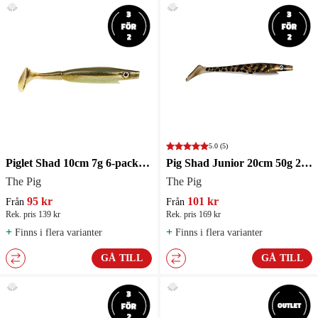
5.0
(5)
Piglet Shad 10cm 7g 6-pack Jigg
Pig Shad Junior 20cm 50g 2-pack Gäddjigg
The Pig
The Pig
95 kr
101 kr
Från
Från
Rek. pris 139 kr
Rek. pris 169 kr
+
+
Finns i flera varianter
Finns i flera varianter
GÅ TILL
GÅ TILL