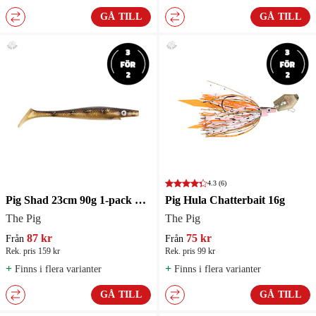
GÅ TILL
GÅ TILL
4.3
(6)
Pig Shad 23cm 90g 1-pack Gäddjigg
Pig Hula Chatterbait 16g
The Pig
The Pig
87 kr
75 kr
Från
Från
Rek. pris 159 kr
Rek. pris 99 kr
+
+
Finns i flera varianter
Finns i flera varianter
GÅ TILL
GÅ TILL