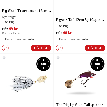
Pig Shad Tournament 18cm 30g 2-pack Jigg
Nya färger!
Pigster Tail 12cm 5g 10-pack Abborrejigg
The Pig
The Pig
99 kr
Från
66 kr
Från
Rek. pris 159 kr
+
+
Finns i flera varianter
Finns i flera varianter
GÅ TILL
GÅ TILL
The Pig Jig Spin Tail spinner