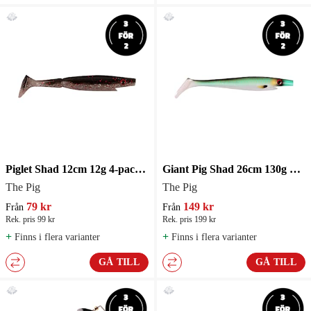
Piglet Shad 12cm 12g 4-pack Abborrejigg
Giant Pig Shad 26cm 130g 1-pack Gäddjigg
The Pig
The Pig
79 kr
149 kr
Från
Från
Rek. pris 99 kr
Rek. pris 199 kr
+
+
Finns i flera varianter
Finns i flera varianter
GÅ TILL
GÅ TILL