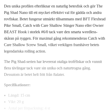
Kickstarter UV
Den unika profilen efterliknar en naturlig betesfisk och gör The
119 kr
Pig Shad Nano till ett mycket effektivt val för gädda och andra
Motor Oil Pepper
rovfiskar. Betet fungerar utmärkt tillsammans med BFT Flexhead
119 kr
Pike Small, Catch with Care Shallow Stinger Nano eller Owner
Retriever
BEAST Hook i storlek #6/0 tack vare den smarta weedless-
119 kr
skåran på ryggen. För maximal gång rekommenderas Catch with
Care Shallow Screw Small, vilket verkligen framhäver betets
Sexy Shad
119 kr
legendariska rolling action.
Vampire
The Pig Shad-serien har levererat otaliga troféfiskar och vunnit
119 kr
flera tävlingar tack vare sin unika och naturtrogna gång.
Zander Queen
Dessutom är betet helt fritt från ftalater.
119 kr
Specifikationer:
Längd: 15 cm
Vikt: 20 g
Antal per förpackning: 4 st