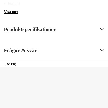
Ftalatfri
Visa mer
Produktspecifikationer
Fiskeslag
Jigg
Visa mindre
Frågor & svar
Beteslängd
15 cm
The Pig
Betesvikt
20 g
Fiskart
Gädda, Gös
Vasskydd
no