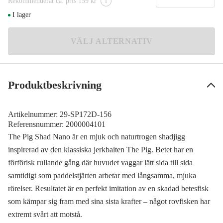
Rekommenderat ca. pris 159 kr
i
Spotted Bullhead
I lager
119 kr
Arkansas Shiner
VÄLJ ALTERNATIV
119 kr
Baby Brown
119 kr
Produktbeskrivning
Blue Pearl
119 kr
Artikelnummer:
29-SP172D-156
Bubblegum Shiner
Referensnummer:
2000004101
119 kr
The Pig Shad Nano är en mjuk och naturtrogen shadjigg
Fire Tiger
inspirerad av den klassiska jerkbaiten The Pig. Betet har en
Meddela mig
119 kr
förförisk rullande gång där huvudet vaggar lätt sida till sida
Goldie
samtidigt som paddelstjärten arbetar med långsamma, mjuka
119 kr
rörelser. Resultatet är en perfekt imitation av en skadad betesfisk
som kämpar sig fram med sina sista krafter – något rovfisken har
Ice Shad
119 kr
extremt svårt att motstå.