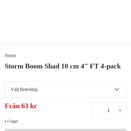
Storm
Storm Boom Shad 10 cm 4" FT 4-pack
Välj Betesfärg
PREP
Från
63 kr
63 kr
-
+
PRPLF
I lager
68 kr