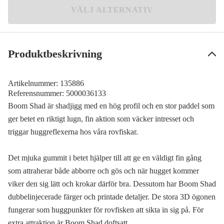
VÄLJ ALTERNATIV
Produktbeskrivning
Artikelnummer:
135886
Referensnummer:
5000036133
Boom Shad är shadjigg med en hög profil och en stor paddel som
ger betet en riktigt lugn, fin aktion som väcker intresset och
triggar huggreflexerna hos våra rovfiskar.
Det mjuka gummit i betet hjälper till att ge en väldigt fin gång
som attraherar både abborre och gös och när hugget kommer
viker den sig lätt och krokar därför bra. Dessutom har Boom Shad
dubbelinjecerade färger och printade detaljer. De stora 3D ögonen
fungerar som huggpunkter för rovfisken att sikta in sig på. För
extra attraktion är Boom Shad doftsatt.