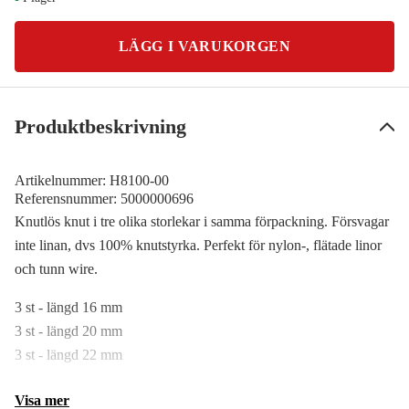
LÄGG I VARUKORGEN
Produktbeskrivning
Artikelnummer:
H8100-00
Referensnummer:
5000000696
Knutlös knut i tre olika storlekar i samma förpackning. Försvagar
inte linan, dvs 100% knutstyrka. Perfekt för nylon-, flätade linor
och tunn wire.
3 st - längd 16 mm
3 st - längd 20 mm
3 st - längd 22 mm
Visa mer