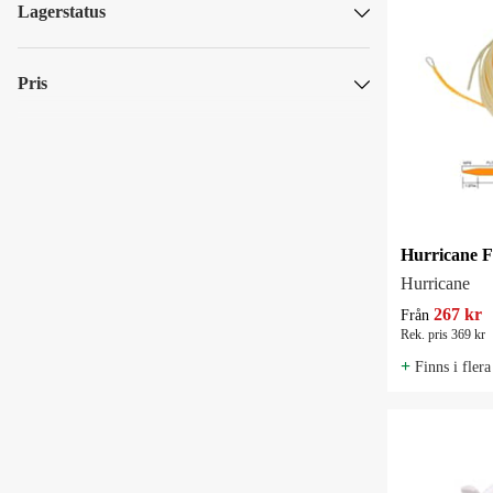
Lagerstatus
Skickas omgående
Skickas om mer än 5 vardagar
Pris
SEK
SEK
Hurricane
267 kr
Från
Rek. pris 369 kr
+
Finns i flera