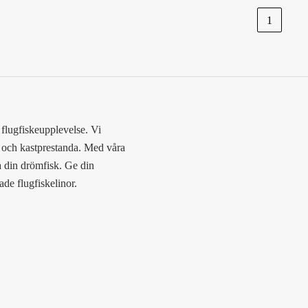
1
n flugfiskeupplevelse. Vi
n och kastprestanda. Med våra
ga din drömfisk. Ge din
de flugfiskelinor.