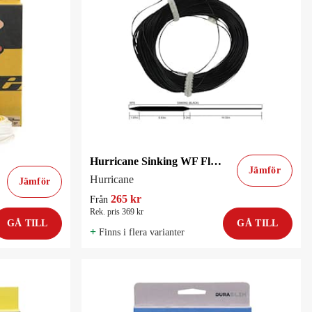
Hurricane Sinking WF Fluglina
Jämför
Hurricane
Jämför
265 kr
Från
Rek. pris 369 kr
GÅ TILL
GÅ TILL
+
Finns i flera varianter