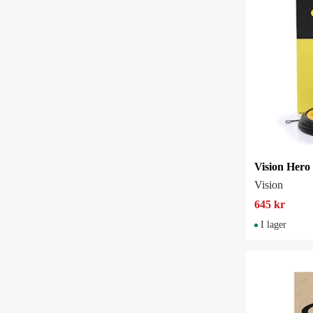
Vision
645 kr
I lager