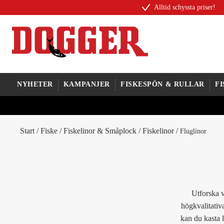
Alltid schyssta priser!
NYHETER
KAMPANJER
FISKESPÖN & RULLAR
F
Start
/
Fiske
/
Fiskelinor & Småplock
/
Fiskelinor
/
Fluglinor
Utforska v
högkvalitativ
kan du kasta 