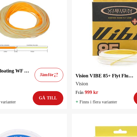
Hurricane Floating WF Fluglina
Jämför
Vision VIBE 85+ Flyt Flugfiskelina
Vision
999 kr
Från
GÅ TILL
+
 varianter
Finns i flera varianter