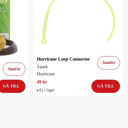
Hurricane Loop Connector
Jämför
3-pack
Jämför
Hurricane
49 kr
GÅ TILL
GÅ TILL
Ej i lager