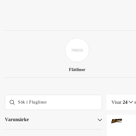
Flätlinor
Visar
24
Varumärke
Hurricane
Vision