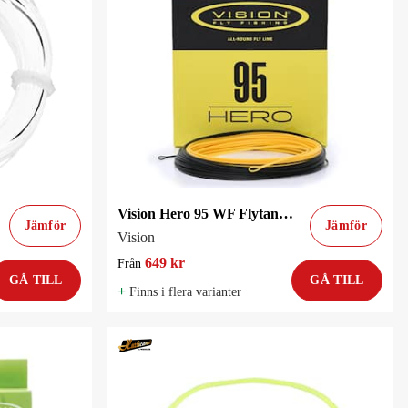
Vision Hero 95 WF Flytande Flugfiskelina
Jämför
Jämför
Vision
649 kr
Från
GÅ TILL
GÅ TILL
+
Finns i flera varianter