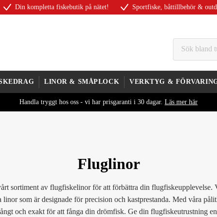
Din kompletta fiskebutik på nätet!
Sportfiske, båttillbehör & out
ISKEDRAG
LINOR & SMÅPLOCK
VERKTYG & FÖRVARIN
Handla tryggt hos oss - vi har prisgaranti i 30 dagar.
Läs mer här
Fluglinor
årt sortiment av flugfiskelinor för att förbättra din flugfiskeupplevelse. 
a linor som är designade för precision och kastprestanda. Med våra pålit
långt och exakt för att fånga din drömfisk. Ge din flugfiskeutrustning e