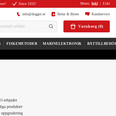
Moms
:
Inkl
|
Exkl
door!
Since 1932!
info@dogger.se
Retur & Byten
Kundservice
Varukorg
(
0
)
G
FISKEMETODER
MARINELEKTRONIK
BÅTTILLBEHÖ
Vi erbjuder
liga produkter
n uppgradering