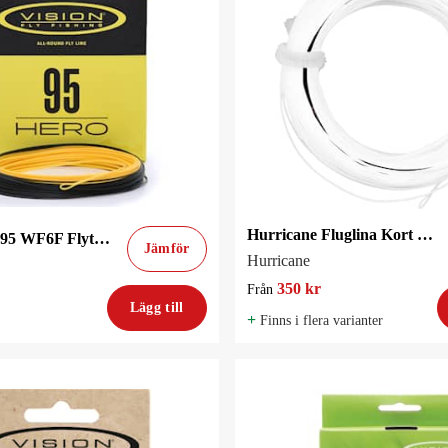
Hurricane Fluglina Kort Klump Flytande
Vision Hero 95 WF6F Flytande Flugfiskelina
Jämför
Hurricane
350 kr
Från
Lägg till
+
Finns i flera varianter