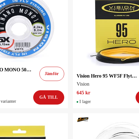
Vision NANO MONO 50m tippet
Jämför
Vision Hero 95 WF5F Flytande Flugfiskelina
Vision
645 kr
GÅ TILL
 varianter
I lager