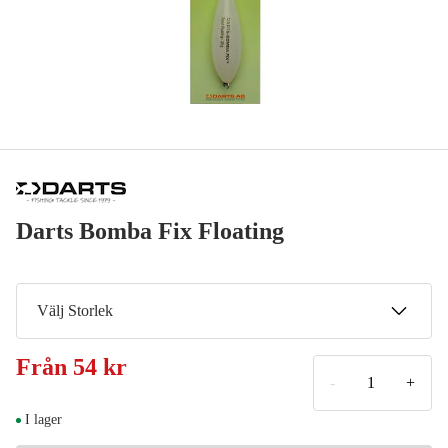
Darts Bomba Fix Floating
Välj Storlek
20 g
Från
54 kr
Meddela mig
69 kr
-
+
25 g
I lager
Meddela mig
69 kr