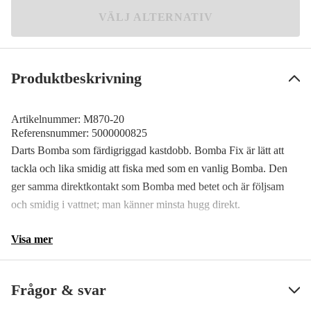
30 g
VÄLJ ALTERNATIV
54 kr
15 g
Meddela mig
69 kr
Produktbeskrivning
Artikelnummer:
M870-20
Referensnummer:
5000000825
Darts Bomba som färdigriggad kastdobb. Bomba Fix är lätt att
tackla och lika smidig att fiska med som en vanlig Bomba. Den
ger samma direktkontakt som Bomba med betet och är följsam
och smidig i vattnet; man känner minsta hugg direkt.
Visa mer
Frågor & svar