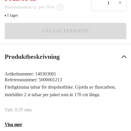
59 kr
-
+
Rekommenderat ca. pris 79 kr
i
#2
Meddela mig
I lager
55 kr
#3
VÄLJ ALTERNATIV
Meddela mig
55 kr
#4
Meddela mig
72 kr
Produktbeskrivning
Artikelnummer:
140303001
Referensnummer:
5000001213
Färdigknutna tafsar för dropshotfiske. Gjorda av fluocarbon,
innehåller 2 st tafsar per paket som är 170 cm långa.
Tafs: 0,35 mm.
Visa mer