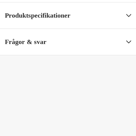
Produktspecifikationer
Texas- & Carolinatillbehör
Dropshot
Visa mindre
Frågor & svar