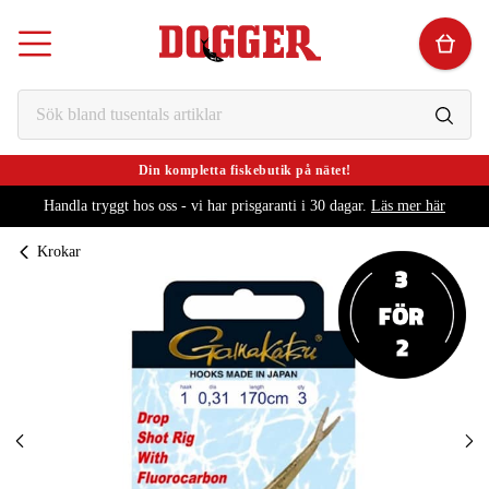
Din kompletta fiskebutik på nätet!
Handla tryggt hos oss - vi har prisgaranti i 30 dagar.
Läs mer här
Krokar