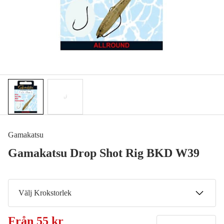
Gamakatsu
Gamakatsu Drop Shot Rig BKD W39
Välj Krokstorlek
#1
Från
55 kr