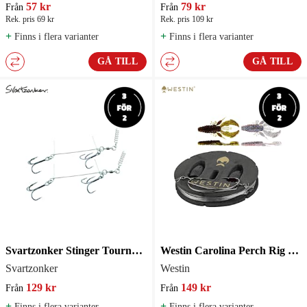
57 kr
79 kr
Från
Från
Rek. pris 69 kr
Rek. pris 109 kr
+
+
Finns i flera varianter
Finns i flera varianter
GÅ TILL
GÅ TILL
Svartzonker Stinger Tournament 2 pack
Westin Carolina Perch Rig Kit 2-pack
Svartzonker
Westin
129 kr
149 kr
Från
Från
+
+
Finns i flera varianter
Finns i flera varianter