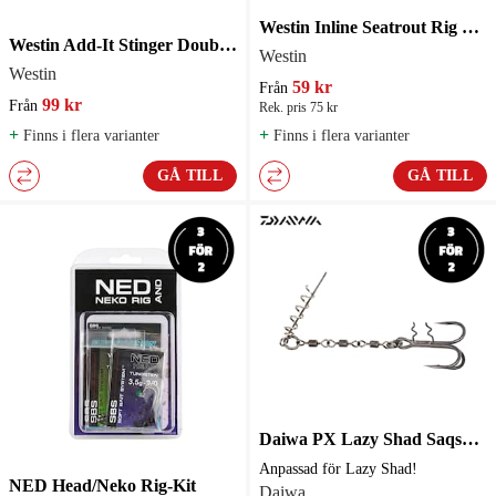
Westin Inline Seatrout Rig Enkelkrok 3-pack
Westin Add-It Stinger Double 1x7 2-pack
Westin
Westin
59 kr
Från
99 kr
Från
Rek. pris 75 kr
+
+
Finns i flera varianter
Finns i flera varianter
GÅ TILL
GÅ TILL
Daiwa PX Lazy Shad Saqsas Stinger 1-pack
Anpassad för Lazy Shad!
NED Head/Neko Rig-Kit
Daiwa