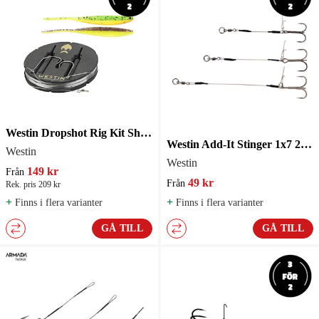
Westin Dropshot Rig Kit Shadteez Pintail 2-pack
Westin Add-It Stinger 1x7 2-pack
Westin
Westin
149 kr
Från
49 kr
Från
Rek. pris 209 kr
+
+
Finns i flera varianter
Finns i flera varianter
GÅ TILL
GÅ TILL