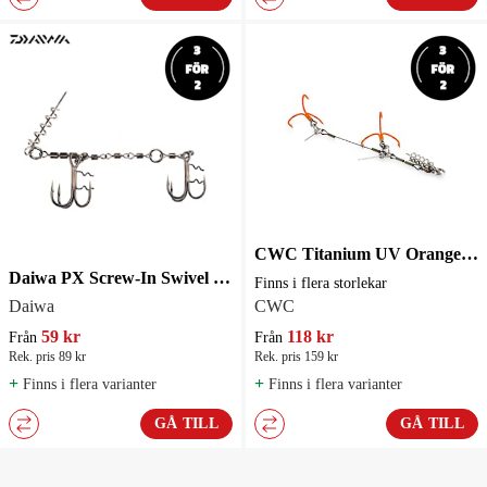
CWC Titanium UV Orange Stinger - flera storlekar
Daiwa PX Screw-In Swivel Saqsas Stinger 1-pack
Finns i flera storlekar
Daiwa
CWC
59 kr
118 kr
Från
Från
Rek. pris 89 kr
Rek. pris 159 kr
+
+
Finns i flera varianter
Finns i flera varianter
GÅ TILL
GÅ TILL