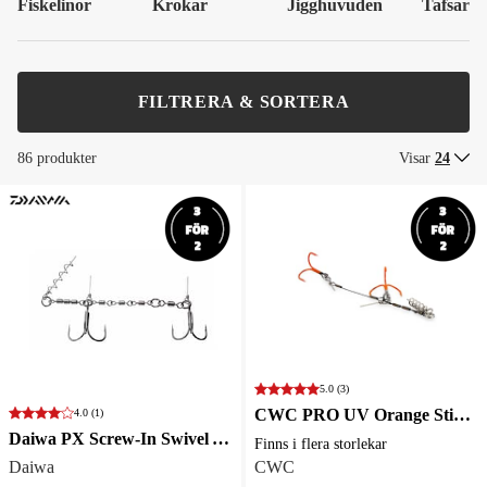
Fiskelinor
Krokar
Jigghuvuden
Tafsar
FILTRERA & SORTERA
86 produkter
Visar
24
5.0
(3)
CWC PRO UV Orange Stinger Stainless Steel - flera storlekar
4.0
(1)
Daiwa PX Screw-In Swivel Assist Stinger
Finns i flera storlekar
Daiwa
CWC