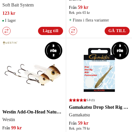
Soft Bait System
59 kr
Från
123 kr
Rek. pris 65 kr
+
Finns i flera varianter
I lager
Lägg till
GÅ TILL
5.0
(1)
Gamakatsu Drop Shot Rig BKD EWG Weedless
Westin Add-On-Head Natural Roach
Gamakatsu
Westin
59 kr
Från
99 kr
Från
Rek. pris 79 kr