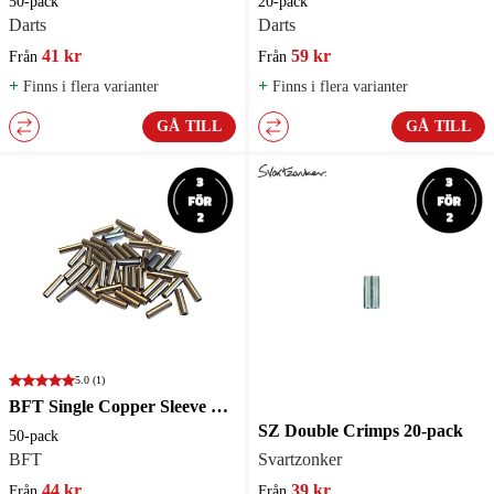
50-pack
20-pack
Darts
Darts
41 kr
59 kr
Från
Från
+
+
Finns i flera varianter
Finns i flera varianter
GÅ TILL
GÅ TILL
5.0
(1)
BFT Single Copper Sleeve 0,8 mm
SZ Double Crimps 20-pack
50-pack
BFT
Svartzonker
44 kr
39 kr
Från
Från