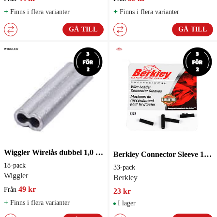
+
+
Finns i flera varianter
Finns i flera varianter
GÅ TILL
GÅ TILL
Wiggler Wirelås dubbel 1,0 mm 20-pack
Berkley Connector Sleeve 15-45lb 33-pack
18-pack
33-pack
Wiggler
Berkley
49 kr
Från
23 kr
+
Finns i flera varianter
I lager