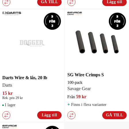
GÅ TILL
Lägg till
SG Wire Crimps S
Darts Wire & lås, 20 lb
100-pack
Darts
Savage Gear
15 kr
59 kr
Från
Rek. pris 29 kr
+
Finns i flera varianter
I lager
Lägg till
GÅ TILL