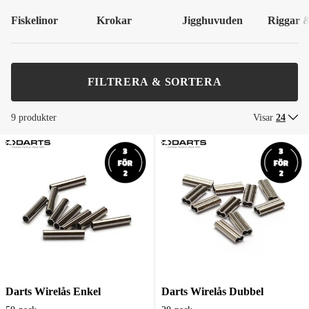
Fiskelinor
Krokar
Jigghuvuden
Riggar &
FILTRERA & SORTERA
9 produkter
Visar
24
Darts Wirelås Enkel
Darts Wirelås Dubbel