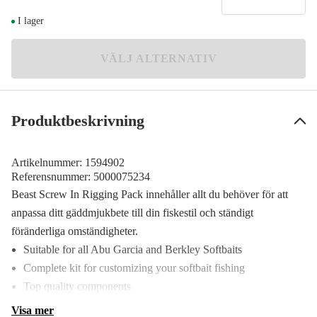
Medium
I lager
99 kr
Large
VÄLJ ALTERNATIV
85 kr
Produktbeskrivning
Artikelnummer:
1594902
Referensnummer:
5000075234
Beast Screw In Rigging Pack innehåller allt du behöver för att
anpassa ditt gäddmjukbete till din fiskestil och ständigt
föränderliga omständigheter.
Suitable for all Abu Garcia and Berkley Softbaits
Complete kit for customizing your softbait fishing
Top quality components
Visa mer