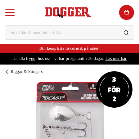
Din kompletta fiskebutik på nätet!
Handla tryggt hos oss - vi har prisgaranti i 30 dagar.
Läs mer här
Riggar & Stingers