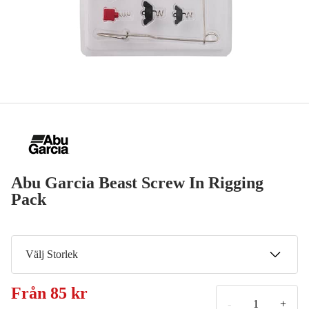
Abu Garcia Beast Screw In Rigging
Pack
Välj Storlek
Small
Från
85 kr
99 kr
-
+