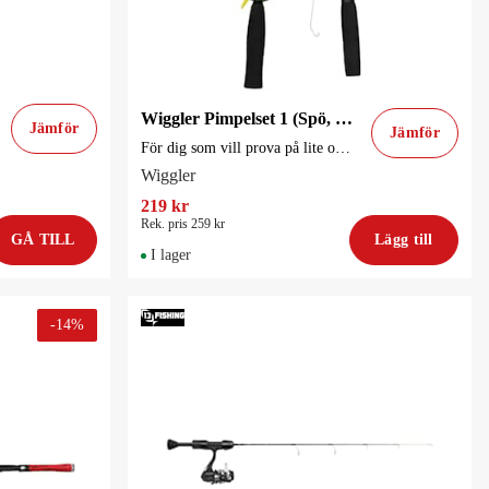
Wiggler Pimpelset 1 (Spö, lina, isskopa, pirk, blänke)
Jämför
Jämför
För dig som vill prova på lite olika fiskarter
Wiggler
219 kr
Rek. pris 259 kr
GÅ TILL
Lägg till
I lager
-
14
%