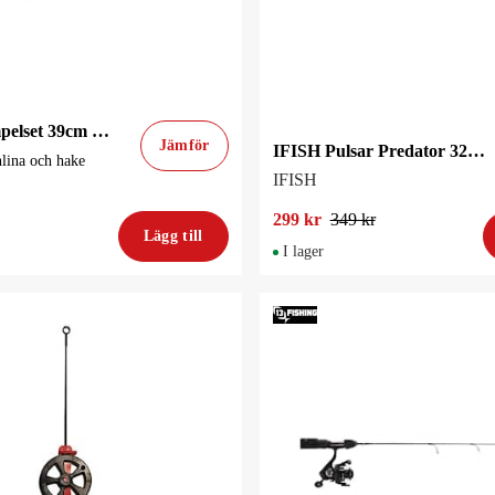
Wiggler Pimpelset 39cm Komplett lina / hake
Jämför
IFISH Pulsar Predator 32 80cm Ismetespö
lina och hake
IFISH
299 kr
349 kr
Lägg till
I lager