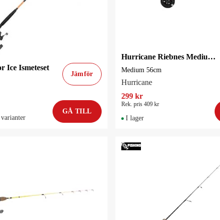
Hurricane Riebnes Medium 56cm Pimpelcombo
r Ice Ismeteset
Medium 56cm
Jämför
Hurricane
299 kr
Rek. pris 409 kr
GÅ TILL
 varianter
I lager