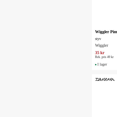
styv
Wiggler
35 kr
Rek. pris 49 kr
I lager