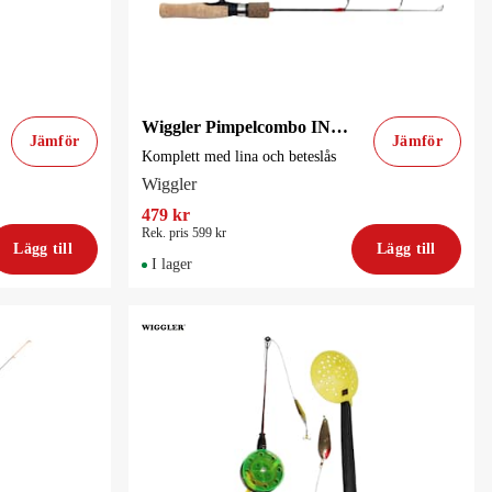
Wiggler Pimpelcombo INARI ICE3
Jämför
Jämför
Komplett med lina och beteslås
Wiggler
479 kr
Rek. pris 599 kr
Lägg till
Lägg till
I lager