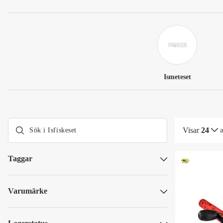
Ismeteset
Visar
24
Taggar
Paketpriser
Varumärke
13 Fishing
Blue Fox