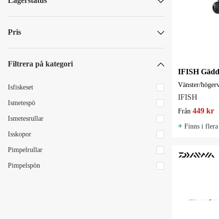
Lagerstatus
Daiwa
Skickas omgående
Hurricane
Skickas om mer än 5 vardagar
Pris
IFISH
Rapala
Filtrera på kategori
Wiggler
IFISH Gäd
SEK
SEK
Vänster/höger
Isfiskeset
IFISH
Ismetespö
449 kr
Från
Ismetesrullar
+
Finns i flera
Isskopor
Pimpelrullar
Pimpelspön