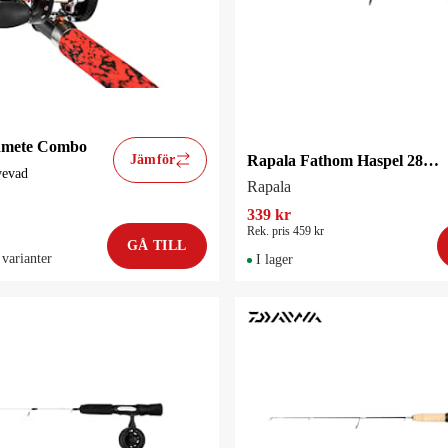
dmete Combo
Jämför
Rapala Fathom Haspel 28MH Ismete/pimpel kombination
vevad
Rapala
339 kr
Rek. pris 459 kr
GÅ TILL
 varianter
I lager