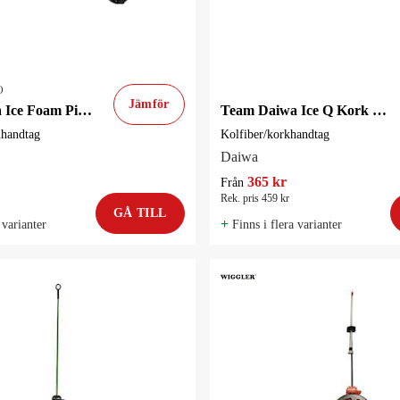
)
Jämför
Team Daiwa Ice Foam Pimpelset
Team Daiwa Ice Q Kork Pimpelset
mhandtag
Kolfiber/korkhandtag
Daiwa
365 kr
Från
Rek. pris 459 kr
GÅ TILL
+
 varianter
Finns i flera varianter