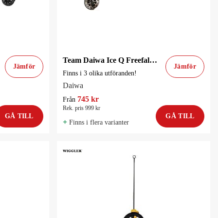
Team Daiwa Ice Q Freefall Kork Pimpelset
Jämför
Jämför
Finns i 3 olika utföranden!
Daiwa
745 kr
Från
Rek. pris 999 kr
GÅ TILL
GÅ TILL
+
Finns i flera varianter