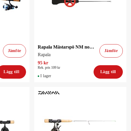
Rapala Mästarspö NM normal pimpelspö
Jämför
Jämför
Rapala
95 kr
Rek. pris 109 kr
Lägg till
Lägg till
I lager