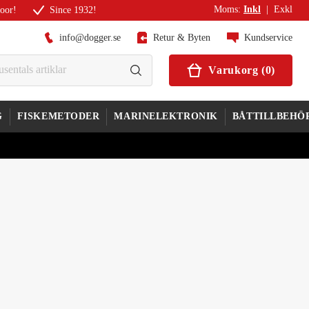
Moms
:
Inkl
|
Exkl
door!
Since 1932!
info@dogger.se
Retur & Byten
Kundservice
Varukorg
(
0
)
G
FISKEMETODER
MARINELEKTRONIK
BÅTTILLBEHÖ