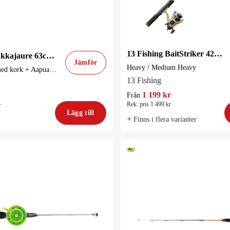
13 Fishing BaitStriker 42" / 107cm Dead Stick Ismetecombo
Hurricane Akkajaure 63cm Pimpelcombo
Jämför
Heavy / Medium Heavy
Glasfiberspö med kork + Aapua medium-rulle
13 Fishing
1 199 kr
Från
Rek. pris 1 499 kr
r
Lägg till
+
Finns i flera varianter