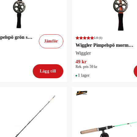
Wiggler Pimpelspö grön styv
5.0
(1)
Jämför
Wiggler Pimpelspö mormyskatopp
Wiggler
49 kr
Rek. pris 59 kr
Lägg till
I lager