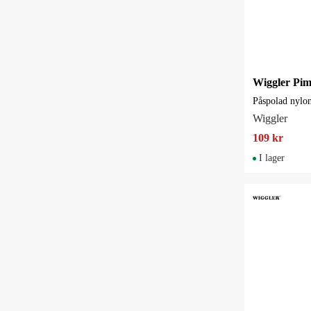
Påspolad nylon
Wiggler
109 kr
I lager