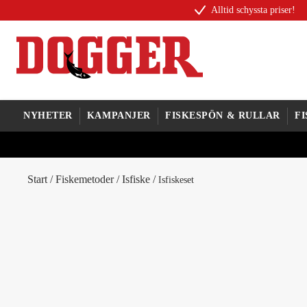
Alltid schyssta priser!
NYHETER
KAMPANJER
FISKESPÖN & RULLAR
F
Start
/
Fiskemetoder
/
Isfiske
/
Isfiskeset