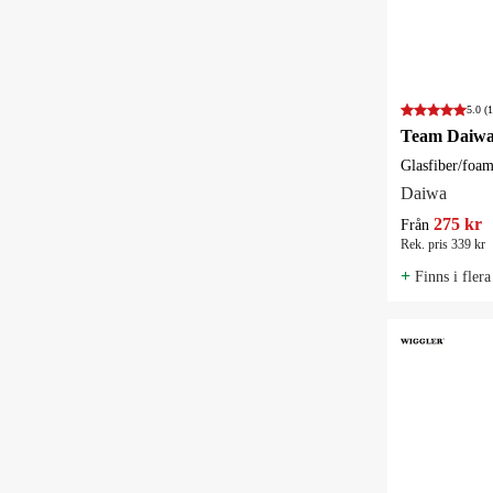
5.0
(1
Glasfiber/foa
Daiwa
275 kr
Från
Rek. pris 339 kr
+
Finns i flera