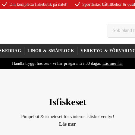
Din kompletta fiskebutik på nätet!
Sportfiske, båttillbehör & out
ISKEDRAG
LINOR & SMÅPLOCK
VERKTYG & FÖRVARIN
Handla tryggt hos oss - vi har prisgaranti i 30 dagar.
Läs mer här
Isfiskeset
Pimpelkit & ismeteset för vinterns isfiskeäventyr!
Läs mer