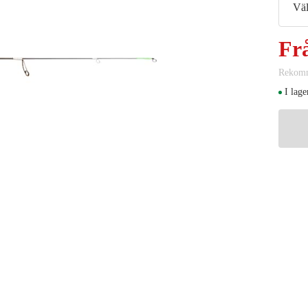
Väl
Fr
Rekomm
I lage