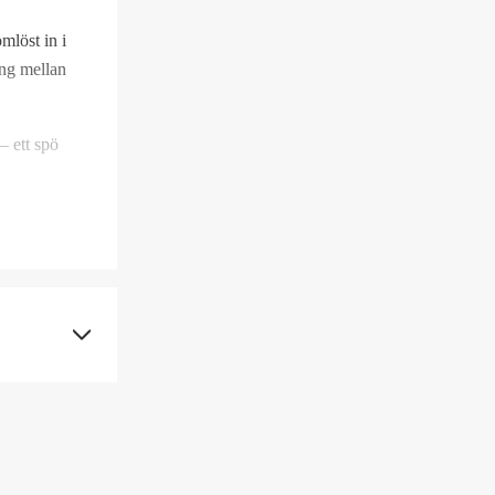
mlöst in i
ing mellan
– ett spö