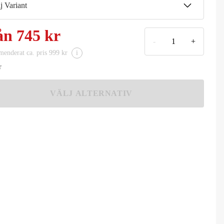
j Variant
20MH
ån
745 kr
745 kr
-
+
enderat ca. pris 999 kr
i
28H
849 kr
r
30XH
VÄLJ ALTERNATIV
849 kr