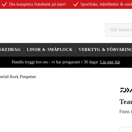
Din kompletta fiskebutik på nätet!
Sportfiske, båttillbehör & out
ISKEDRAG
LINOR & SMÅPLOCK
VERKTYG & FÖRVARIN
Handla tryggt hos oss - vi har prisgaranti i 30 dagar.
Läs mer här
efall Kork Pimpelset
Tea
Finns 