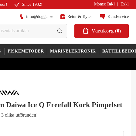
Moms
:
Inkl
|
Exkl
door!
Since 1932!
info@dogger.se
Retur & Byten
Kundservice
Varukorg
(
0
)
G
FISKEMETODER
MARINELEKTRONIK
BÅTTILLBEHÖ
m Daiwa Ice Q Freefall Kork Pimpelset
i 3 olika utföranden!