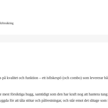
iskförsäkring
valitet och funktion – ett isfiskespö (och combo) som levererar bå
e mest försiktiga hugg, samtidigt som den har kraft nog att hantera tung
ggda för att tåla stötar och påfrestningar, och står emot det slitage som 