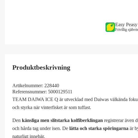
Easy Peasy
Frivillig självr
Produktbeskrivning
Artikelnummer:
228440
Referensnummer:
5000129511
TEAM DAIWA ICE Q är utvecklad med Daiwas välkända fokus på k
och styrka när vinterfisket är som tuffast.
Den
känsliga men slitstarka kolfiberklingan
registrerar även d
och hårda tag under isen. De
lätta och starka spöringarna
är by
naturligt innebär.