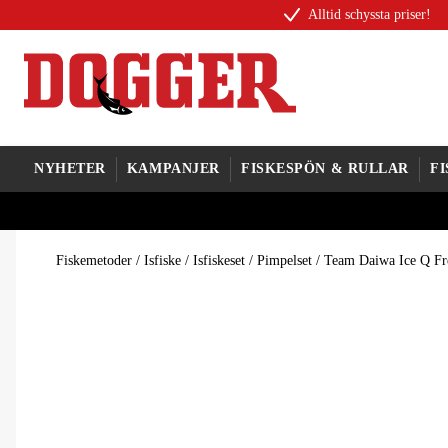
Alltid schyssta priser!
NYHETER
KAMPANJER
FISKESPÖN & RULLAR
F
Fiskemetoder
/
Isfiske
/
Isfiskeset
/
Pimpelset
/
Team Daiwa Ice Q Fre