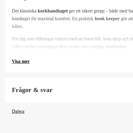
Det klassiska
korkhandtaget
ger ett säkert grepp – både med ba
handtaget för maximal komfort. En praktisk
hook keeper
gör att
hålen.
För dig som tillbringar vintern med att borra hål, testa djup och
(eller combo) som ligger flera nivåer över vanliga standardset.
Visa mer
Frågor & svar
Daiwa