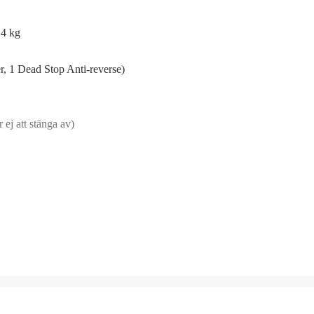
,4 kg
er, 1 Dead Stop Anti-reverse)
 ej att stänga av)