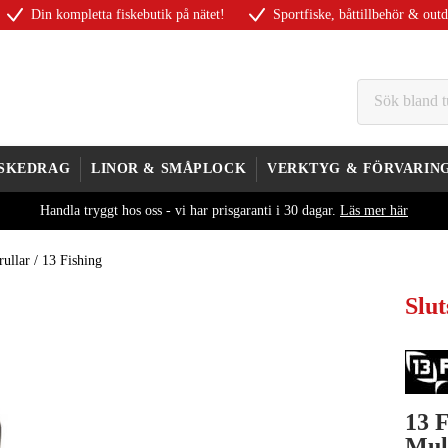
Din kompletta fiskebutik på nätet!
Sportfiske, båttillbehör & out
ISKEDRAG
LINOR & SMÅPLOCK
VERKTYG & FÖRVARIN
Handla tryggt hos oss - vi har prisgaranti i 30 dagar.
Läs mer här
rullar
/
13 Fishing
Slut
13 
Mul