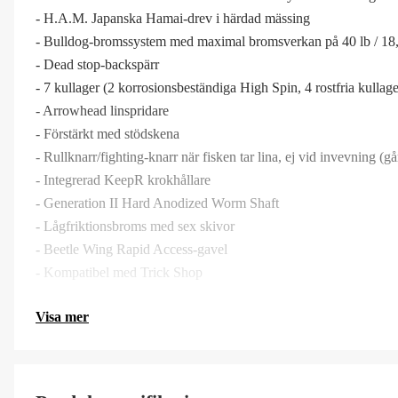
- H.A.M. Japanska Hamai-drev i härdad mässing
- Bulldog-bromssystem med maximal bromsverkan på 40 lb / 18
- Dead stop-backspärr
- 7 kullager (2 korrosionsbeständiga High Spin, 4 rostfria kullag
- Arrowhead linspridare
- Förstärkt med stödskena
- Rullknarr/fighting-knarr när fisken tar lina, ej vid invevning (går
- Integrerad KeepR krokhållare
- Generation II Hard Anodized Worm Shaft
- Lågfriktionsbroms med sex skivor
- Beetle Wing Rapid Access-gavel
- Kompatibel med Trick Shop
Visa mer