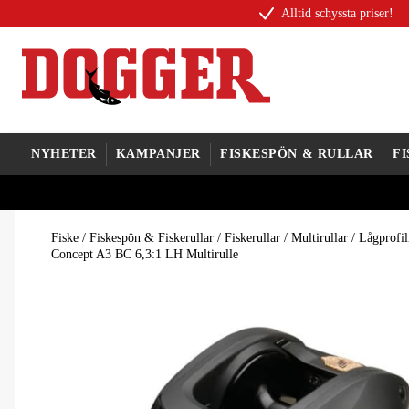
Alltid schyssta priser!
NYHETER
KAMPANJER
FISKESPÖN & RULLAR
F
Fiske
/
Fiskespön & Fiskerullar
/
Fiskerullar
/
Multirullar
/
Lågprofil
Concept A3 BC 6,3:1 LH Multirulle