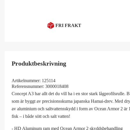
FRI FRAKT
Produktbeskrivning
Artikelnummer:
125114
Referensnummer:
3000018408
Concept A3 har allt det du vill ha i en stor stark lågprofilsrulle.
som är byggt av precisionsskurna japanska Hamai-drev. Med drygt
av aluminium och saltvattensskydd i form av Ocean Armor 2 är 13 F
fisk – i både sött och salt vatten!
- HD Aluminum ram med Ocean Armor 2 skyddsbehandling