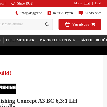
Moms
:
Inkl
|
Exkl
door!
Since 1932!
info@dogger.se
Retur & Byten
Kundservice
Varukorg
(
0
)
G
FISKEMETODER
MARINELEKTRONIK
BÅTTILLBEHÖ
såld
!
Fishing Concept A3 BC 6,3:1 LH
tirulle