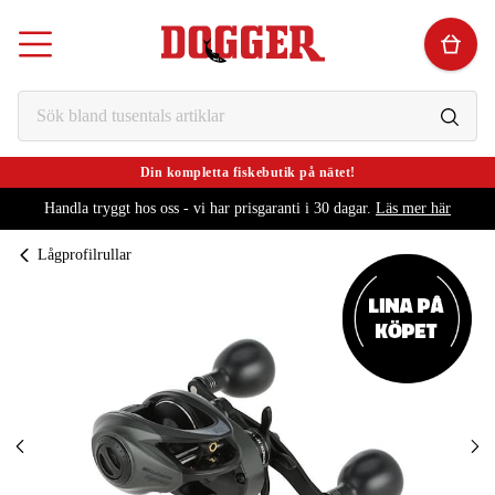
Din kompletta fiskebutik på nätet!
Handla tryggt hos oss - vi har prisgaranti i 30 dagar.
Läs mer här
Lågprofilrullar