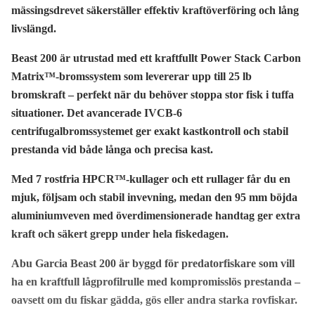
mässingsdrevet säkerställer effektiv kraftöverföring och lång
livslängd.
Beast 200 är utrustad med ett kraftfullt Power Stack Carbon
Matrix™-bromssystem som levererar upp till 25 lb
bromskraft – perfekt när du behöver stoppa stor fisk i tuffa
situationer. Det avancerade IVCB-6
centrifugalbromssystemet ger exakt kastkontroll och stabil
prestanda vid både långa och precisa kast.
Med 7 rostfria HPCR™-kullager och ett rullager får du en
mjuk, följsam och stabil invevning, medan den 95 mm böjda
aluminiumveven med överdimensionerade handtag ger extra
kraft och säkert grepp under hela fiskedagen.
Abu Garcia Beast 200 är byggd för predatorfiskare som vill
ha en kraftfull lågprofilrulle med kompromisslös prestanda –
oavsett om du fiskar gädda, gös eller andra starka rovfiskar.