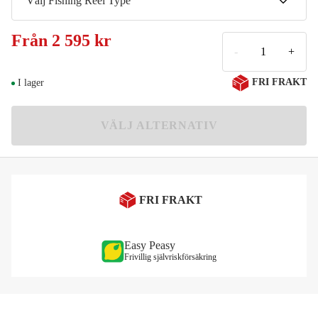
Välj Fishing Reel Type
200 Vänster 7.3:1
Från
2 595 kr
2 595 kr
-
+
200 Höger 7.3:1
FRI FRAKT
I lager
2 595 kr
VÄLJ ALTERNATIV
FRI FRAKT
Easy Peasy
Frivillig självriskförsäkring