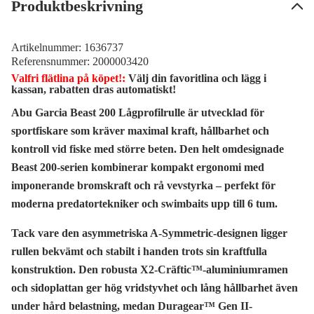
Produktbeskrivning
Artikelnummer:
1636737
Referensnummer:
2000003420
Valfri flätlina på köpet!:
Välj din favoritlina och lägg i
kassan, rabatten dras automatiskt!
Abu Garcia Beast 200 Lågprofilrulle är utvecklad för
sportfiskare som kräver maximal kraft, hållbarhet och
kontroll vid fiske med större beten. Den helt omdesignade
Beast 200-serien kombinerar kompakt ergonomi med
imponerande bromskraft och rå vevstyrka – perfekt för
moderna predatortekniker och swimbaits upp till 6 tum.
Tack vare den asymmetriska A-Symmetric-designen ligger
rullen bekvämt och stabilt i handen trots sin kraftfulla
konstruktion. Den robusta X2-Cräftic™-aluminiumramen
och sidoplattan ger hög vridstyvhet och lång hållbarhet även
under hård belastning, medan Duragear™ Gen II-