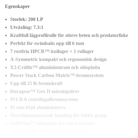
Egenskaper
Storlek: 200 LP
Utväxling: 7.3:1
Kraftfull lågprofilrulle för större beten och predatorfiske
Perfekt för swimbaits upp till 6 tum
7 rostfria HPCR™-kullager + 1 rullager
A-Symmetric kompakt och ergonomisk design
X2-Cräftic™ aluminiumram och sidoplatta
Power Stack Carbon Matrix™-bromssystem
Upp till 25 lb bromskraft
Duragear™ Gen II mässingsdrev
IVCB-6 centrifugalbromssystem
95 mm böjd aluminiumvev
Överdimensionerade handtag för bättre grepp
GullWing™-sidoplatta för enkel åtkomst
Anpassad för fiske i alla vattenmiljöer