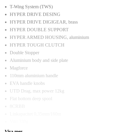
T-Wing System (TWS)
HYPER DRIVE DESING
HYPER DRIVE DIGIGEAR, brass
HYPER DOUBLE SUPPORT
HYPER ARMED HOUSING, aluminium
HYPER TOUGH CLUTCH
Double Stopper
Aluminium body and side plate
Magforce
110mm aluminium handle
EVA handle knobs
UTD Drag, max power 12kg
Flat bottom deep spool
8CRBB
Linkapacitet 0,35mm/160m
Vikt 330g
Visa mer