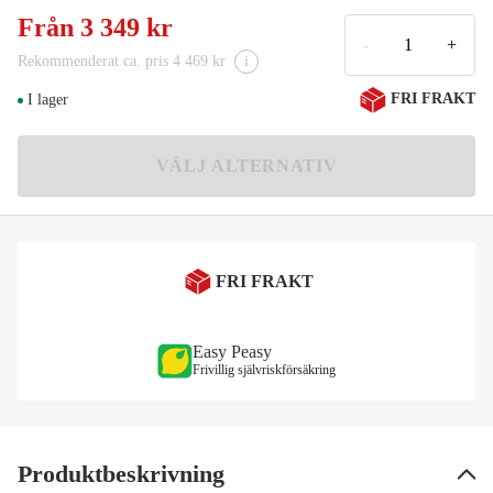
H 6.3 (höger)
Från
3 349 kr
3 349 kr
-
+
Rekommenderat ca. pris 4 469 kr
i
P 5.3 (höger)
FRI FRAKT
I lager
3 349 kr
PL 5.3 (vänster)
3 349 kr
VÄLJ ALTERNATIV
HL 6.3 (vänster)
3 600 kr
FRI FRAKT
Easy Peasy
Frivillig självriskförsäkring
Produktbeskrivning