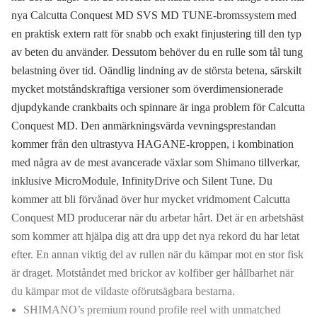
nya Calcutta Conquest MD SVS MD TUNE-bromssystem med
en praktisk extern ratt för snabb och exakt finjustering till den typ
av beten du använder. Dessutom behöver du en rulle som tål tung
belastning över tid. Oändlig lindning av de största betena, särskilt
mycket motståndskraftiga versioner som överdimensionerade
djupdykande crankbaits och spinnare är inga problem för Calcutta
Conquest MD. Den anmärkningsvärda vevningsprestandan
kommer från den ultrastyva HAGANE-kroppen, i kombination
med några av de mest avancerade växlar som Shimano tillverkar,
inklusive MicroModule, InfinityDrive och Silent Tune. Du
kommer att bli förvånad över hur mycket vridmoment Calcutta
Conquest MD producerar när du arbetar hårt. Det är en arbetshäst
som kommer att hjälpa dig att dra upp det nya rekord du har letat
efter. En annan viktig del av rullen när du kämpar mot en stor fisk
är draget. Motståndet med brickor av kolfiber ger hållbarhet när
du kämpar mot de vildaste oförutsägbara bestarna.
SHIMANO’s premium round profile reel with unmatched