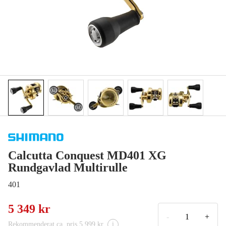
Calcutta Conquest MD401 XG
Rundgavlad Multirulle
401
5 349 kr
-
+
Rekommenderat ca. pris 5 999 kr
i