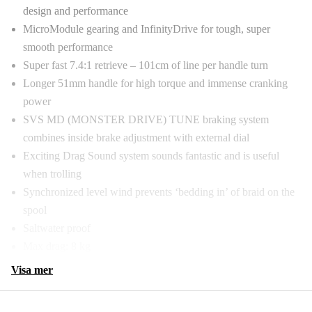
design and performance
MicroModule gearing and InfinityDrive for tough, super
smooth performance
Super fast 7.4:1 retrieve – 101cm of line per handle turn
Longer 51mm handle for high torque and immense cranking
power
SVS MD (MONSTER DRIVE) TUNE braking system
combines inside brake adjustment with external dial
Exciting Drag Sound system sounds fantastic and is useful
when trolling
Synchronized level wind prevents ‘bedding in’ of braid on the
spool
Saltwater proof
Max drag: 8 kg
Visa mer