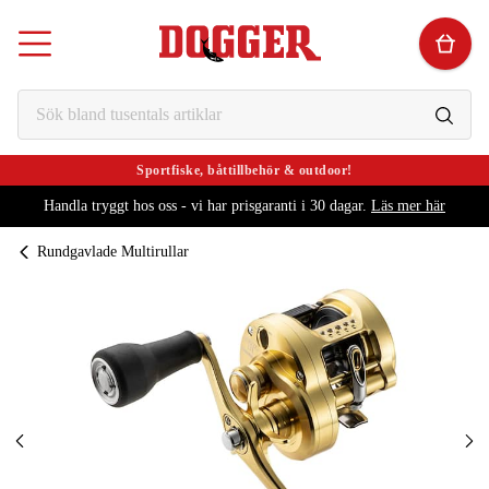
Sportfiske, båttillbehör & outdoor!
Handla tryggt hos oss - vi har prisgaranti i 30 dagar.
Läs mer här
Rundgavlade Multirullar