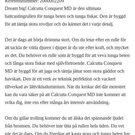
Referensnummer:
2000002209
Dream big! Calcutta Conquest MD är den ultimata
baitcastingrullen för tunga beten och tunga fiskar. Den är byggd
för att tämja stora rovdjur och du känner det i varje detalj.
Det är dags att börja drömma stort. Om du letar efter en rulle för
att tackla de vilda djuren i djupet är du ute efter kraft, och mycket
av det. Du behöver en rulle som är byggd för att veva tunga beten
och fånga stora fiskar med självförtroende. Calcutta Conquest
MD är byggd för att jaga och tämja jättar som stora gäddor och
havskatt. Den är ett verk av teknisk perfektion och vackert
tillverkad av lättviktsaluminium. När du krokar det där monstret
kan du vara säker på att Calcutta Conquest MD inte kommer att
svika dig, inte ens efter många års intensiv användning.
Om du gillar trolling kommer du att älska det spännande ljudet
från bromsen. Du behöver inte titta på rullen hela tiden. Du vet
när det är dags. Om du föredrar att kasta stora och tunga beten har