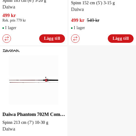
Spinn 183 cm (6') 5-20 g
Spinn 152 cm (5') 3-15 g
Daiwa
Daiwa
499 kr
499 kr
549 kr
Rek. pris 779 kr
I lager
I lager
Lägg till
Lägg till
Daiwa Phantom 702M Combo Inkapslat set
Spinn 213 cm (7') 10-30 g
Daiwa