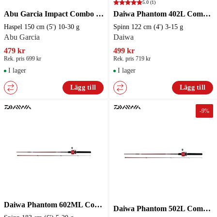
5.0
(1)
Abu Garcia Impact Combo 5' M 150 cm (5') 10-30 g Haspelspö
Daiwa Phantom 402L Combo Spinn 122 cm (4') 3-15 g Inkapslat set
Haspel 150 cm (5') 10-30 g
Spinn 122 cm (4') 3-15 g
Abu Garcia
Daiwa
479 kr
499 kr
Rek. pris 699 kr
Rek. pris 719 kr
I lager
I lager
Lägg till
Lägg till
-
9
%
Daiwa Phantom 602ML Combo Spinn 183 cm (6') 5-20 g Inkapslat set
Daiwa Phantom 502L Combo Inkapslat set