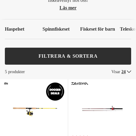
fiskeäventyr hos oss!
Läs mer
Haspelset
Spinnfiskeset
Fiskeset för barn
Telesko
FILTRERA & SORTERA
5 produkter
Visar
24