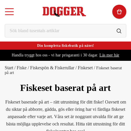
Din kompletta fiskebutik på nätet!
Handla tryggt hos oss - vi har prisgaranti i 30 dagar.
Läs mer här
Start
/
Fiske
/
Fiskespön & Fiskerullar
/
Fiskeset
/
Fiskeset baserat
på art
Fiskeset baserat på art
Fiskeset baserade på art – rätt utrustning för ditt fiske! Oavsett om
du siktar på abborre, gädda, gös eller öring har vi färdiga fiskeset
anpassade efter varje art. Våra set är noggrant utvalda för att ge
bästa möjliga upplevelse och resultat. Hitta rätt utrustning för ditt