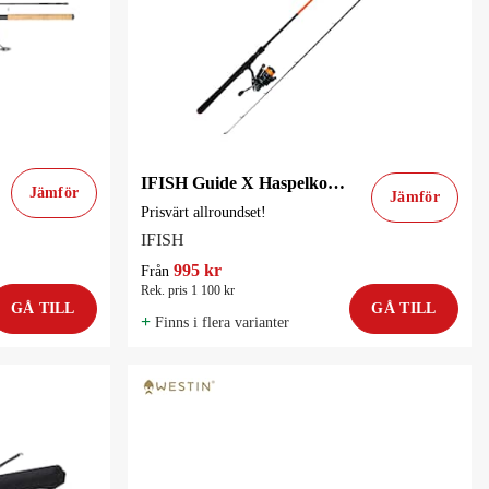
IFISH Guide X Haspelkombo (påspolad flätlina)
Jämför
Jämför
Prisvärt allroundset!
IFISH
995 kr
Från
Rek. pris 1 100 kr
GÅ TILL
GÅ TILL
+
Finns i flera varianter