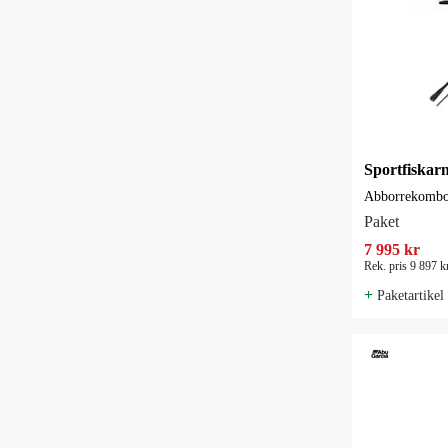
Abborrekombo 
Paket
7 995 kr
Rek. pris 9 897 k
+
Paketartikel