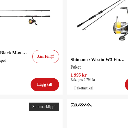
Abu Garcia Black Max 702M 2.13m 10-30G / 2500 220m 0.20mm
Jämför
Shimano / Westin W3 Finesse 3rd T&C Abborrekombo
spel
Paket
1 995 kr
Rek. pris 2 794 kr
r
Lägg till
+
Paketartikel
Sommarklipp!