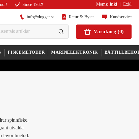
Moms
:
Inkl
|
Exkl
door!
Since 1932!
info@dogger.se
Retur & Byten
Kundservice
Varukorg
(
0
)
G
FISKEMETODER
MARINELEKTRONIK
BÅTTILLBEHÖ
rar spinnfiske,
grant utvalda
n favoritmetod.