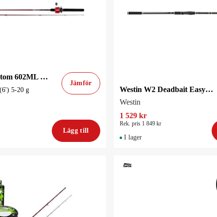
Daiwa Phantom 602ML Combo Spinn 183 cm (6') 5-20 g Inkapslat set
Jämför
Westin W2 Deadbait Easy Travel Tele 10'8''/325Cm 150G 4Sec 2.75Lbs
6') 5-20 g
Westin
1 529 kr
Rek. pris 1 849 kr
Lägg till
I lager