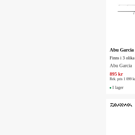
Finns i 3 olik
Abu Garcia
895 kr
Rek. pris 1 099 k
I lager