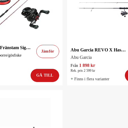
Abu Garcia Fränstam Signature Spinnset Abborre / Gös
Abu Garcia REVO X Haspelcombo med flätlina Flätlina på köpet!
Jämför
borre/gösfiske
Abu Garcia
1 898 kr
Från
Rek. pris 2 599 kr
GÅ TILL
+
Finns i flera varianter