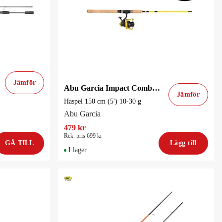
Jämför
Abu Garcia Impact Combo 5' M 150 cm (5') 10-30 g Haspelspö
Jämför
Haspel 150 cm (5') 10-30 g
Abu Garcia
479 kr
Rek. pris 699 kr
GÅ TILL
Lägg till
I lager