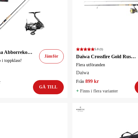
5.0
(1)
Sportfiskarna Abborrekombo Elite Finesse Haspel
Jämför
Daiwa Crossfire Gold Rush Haspelset
i toppklass!
Flera utföranden
Daiwa
899 kr
Från
r
GÅ TILL
+
Finns i flera varianter