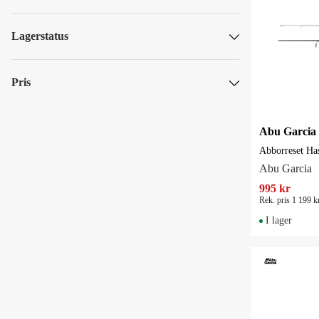
Paketpriser
Abu Garcia
Daiwa
Lagerstatus
IFISH
Skickas omgående
Kinetic
Pris
Paket
Westin
SEK
SEK
Abborreset Ha
Abu Garcia
995 kr
Rek. pris 1 199 k
I lager