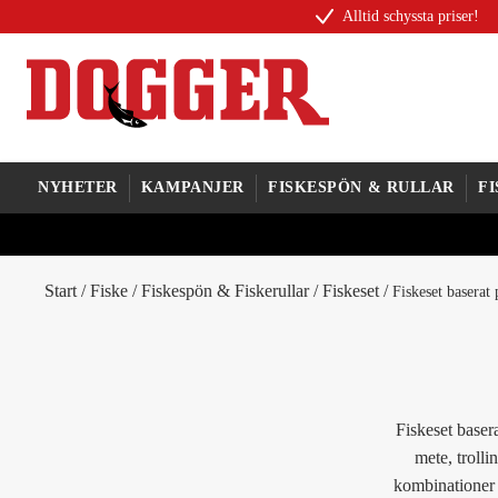
Alltid schyssta priser!
NYHETER
KAMPANJER
FISKESPÖN & RULLAR
F
Start
/
Fiske
/
Fiskespön & Fiskerullar
/
Fiskeset
/
Fiskeset baserat 
Fiskeset baser
mete, trolli
kombinationer 