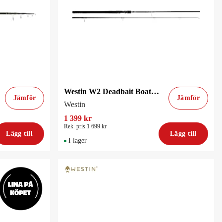
Westin W2 Deadbait Boat St 8'8''/265Cm 200G 2Sec/Semitele 3.25Lbs
Jämför
Jämför
Westin
1 399 kr
Rek. pris 1 699 kr
Lägg till
Lägg till
I lager