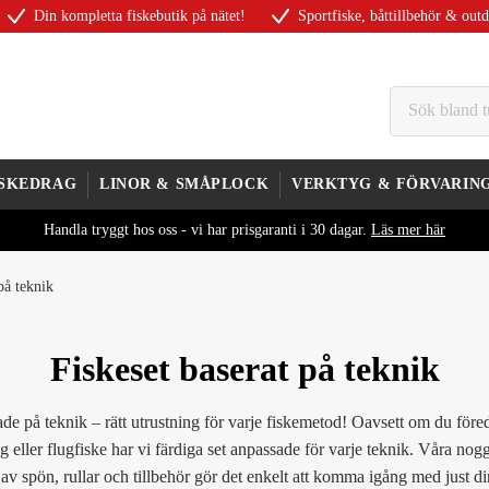
Din kompletta fiskebutik på nätet!
Sportfiske, båttillbehör & out
ISKEDRAG
LINOR & SMÅPLOCK
VERKTYG & FÖRVARIN
Handla tryggt hos oss - vi har prisgaranti i 30 dagar.
Läs mer här
på teknik
Fiskeset baserat på teknik
ade på teknik – rätt utrustning för varje fiskemetod! Oavsett om du föred
ng eller flugfiske har vi färdiga set anpassade för varje teknik. Våra nog
av spön, rullar och tillbehör gör det enkelt att komma igång med just di