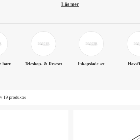
Läs mer
ör barn
Teleskop- & Reseset
Inkapslade set
Havsfi
av
19 produkter