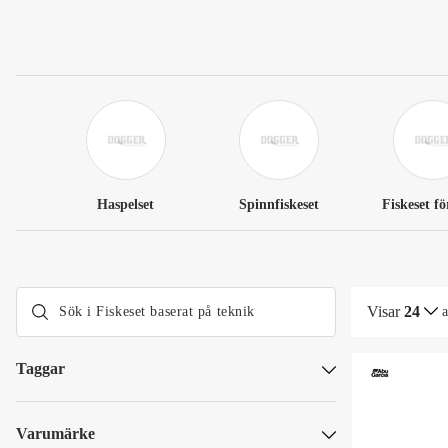
Haspelset
Spinnfiskeset
Fiskeset f
Visar
24
Taggar
Dogger Deals
Kundfavoriter
Varumärke