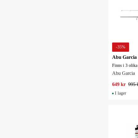
-
35
%
Finns i 3 olik
Abu Garcia
649 kr
995 
I lager