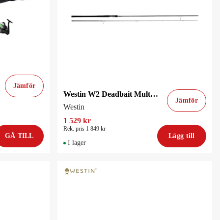
Jämför
Westin W2 Deadbait Multi Purpose 12'/360Cm 150G 2Sec 2.75Lbs
Jämför
Westin
1 529 kr
Rek. pris 1 849 kr
GÅ TILL
Lägg till
I lager