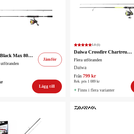
5.0
(1)
Daiwa Crossfire Chartreuse Flame Haspelset
Abu Garcia Black Max 802M 2.44m 10-30g / 2500 220m 0.20mm
Jämför
Flera utföranden
a utföranden
Daiwa
799 kr
Från
kr
Rek. pris 1 089 kr
Lägg till
+
Finns i flera varianter