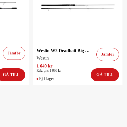
Westin W2 Deadbait Big Water St 12'/360Cm 250G 2Sec/Semitele 3.75Lbs
Jämför
Jämför
Westin
1 649 kr
Rek. pris 1 999 kr
GÅ TILL
GÅ TILL
Ej i lager