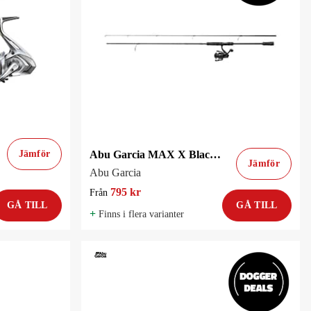
Jämför
Abu Garcia MAX X Black Ops Haspelcombo Flätlina på köpet!
Jämför
Abu Garcia
795 kr
Från
GÅ TILL
GÅ TILL
+
Finns i flera varianter