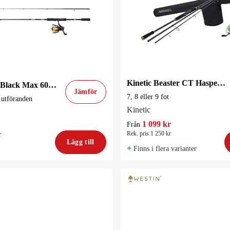
Kinetic Beaster CT Haspelset
Abu Garcia Black Max 602ML 1.83m 5-20g / 2000 170m 0.18mm
Jämför
7, 8 eller 9 fot
a utföranden
Kinetic
1 099 kr
Från
Rek. pris 1 250 kr
r
Lägg till
+
Finns i flera varianter