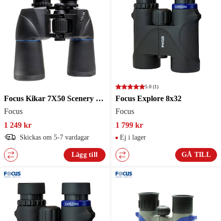
5.0
(1)
Focus Kikar 7X50 Scenery Free
Focus Explore 8x32
Focus
Focus
1 249 kr
1 799 kr
Skickas om 5-7 vardagar
Ej i lager
Lägg till
GÅ TILL