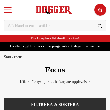
Din kompletta fiskebutik på nätet!
Handla tryggt hos oss - vi har prisgaranti i 30 dagar.
Läs mer här
Start
/
Focus
Focus
Kikare för tydligare och skarpare upplevelser.
FILTRERA & SORTERA