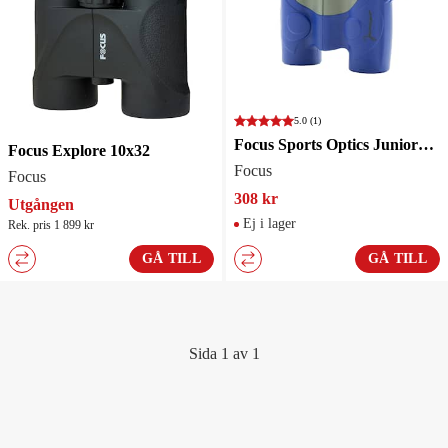
5.0
(1)
Focus Sports Optics Juniorkikare 6x21 Blå/Grå
Focus Explore 10x32
Focus
Focus
308 kr
Utgången
Ej i lager
Rek. pris 1 899 kr
GÅ TILL
GÅ TILL
Sida 1 av 1