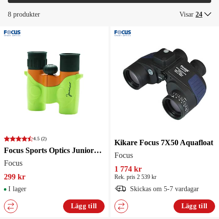
8 produkter
Visar
24
4.5
(2)
Kikare Focus 7X50 Aquafloat
Focus Sports Optics Juniorkikare 6x21 Grön/Orange
Focus
Focus
1 774 kr
299 kr
Rek. pris 2 539 kr
I lager
Skickas om 5-7 vardagar
Lägg till
Lägg till