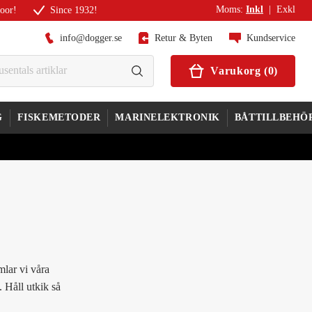
Moms
:
Inkl
|
Exkl
door!
Since 1932!
info@dogger.se
Retur & Byten
Kundservice
Varukorg
(
0
)
G
FISKEMETODER
MARINELEKTRONIK
BÅTTILLBEHÖ
mlar vi våra
 Håll utkik så