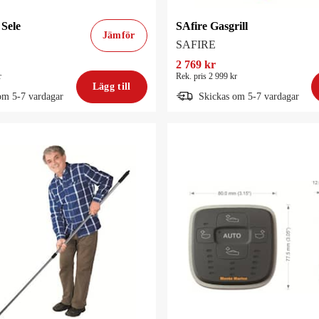
 Sele
SAfire Gasgrill
Jämför
SAFIRE
2 769 kr
r
Rek. pris 2 999 kr
Lägg till
om 5-7 vardagar
Skickas om 5-7 vardagar