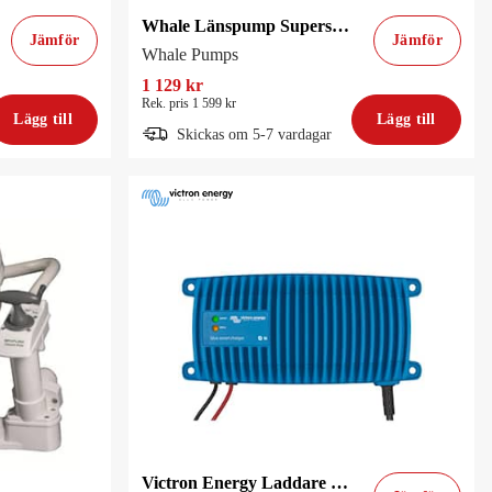
Whale Länspump Supersub 650 Auto
Jämför
Jämför
Whale Pumps
1 129 kr
Rek. pris 1 599 kr
Lägg till
Lägg till
Skickas om 5-7 vardagar
Victron Energy Laddare Blue Smart 12V/13A IP67 (vattentät) med Bluetooth