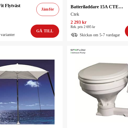
it Flytväst
Batteriladdare 15A CTEK M15
Jämför
Ctek
2 293 kr
Rek. pris 2 695 kr
GÅ TILL
 varianter
Skickas om 5-7 vardagar