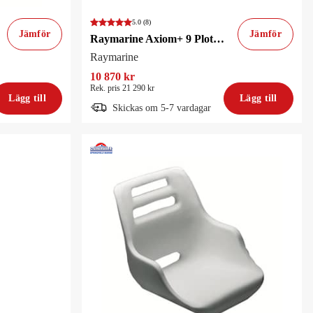
5.0
(8)
Jämför
Jämför
Raymarine Axiom+ 9 Plotter Inkl. Lighthouse sjökort
Raymarine
10 870 kr
Rek. pris 21 290 kr
Lägg till
Lägg till
Skickas om 5-7 vardagar