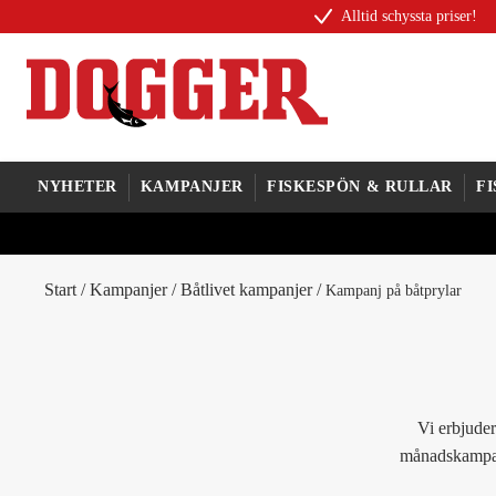
Alltid schyssta priser!
NYHETER
KAMPANJER
FISKESPÖN & RULLAR
F
Start
/
Kampanjer
/
Båtlivet kampanjer
/
Kampanj på båtprylar
Vi erbjuder
månadskampanj