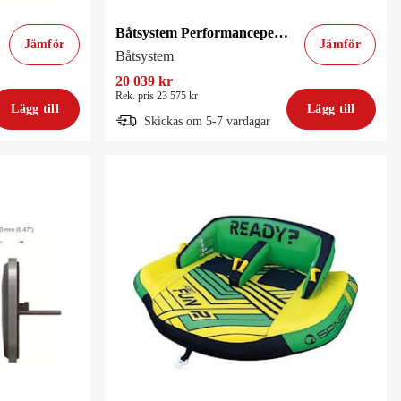
Båtsystem Performancepeke Pb120
Jämför
Jämför
Båtsystem
20 039 kr
Rek. pris 23 575 kr
Lägg till
Lägg till
Skickas om 5-7 vardagar