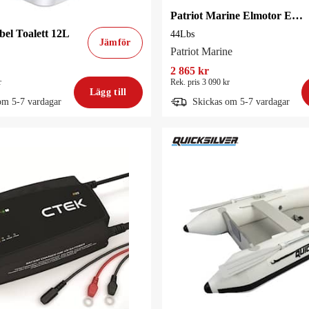
Patriot Marine Elmotor E-Booster 44Lbs
bel Toalett 12L
44Lbs
Jämför
Patriot Marine
2 865 kr
r
Rek. pris 3 090 kr
Lägg till
om 5-7 vardagar
Skickas om 5-7 vardagar