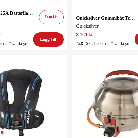
CTEK M25 25A Batteriladdare
Jämför
Quicksilver Gummibåt Tendy 240
Quicksilver
8 165 kr
r
Lägg till
om 5-7 vardagar
Skickas om 5-7 vardagar