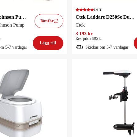
5.0
(1)
SPX Flow Johnson Pump Toalett Compact
Ctek Laddare D250Se Dual 20A
Jämför
ohnson Pump
Ctek
3 193 kr
r
Rek. pris 3 995 kr
Lägg till
om 5-7 vardagar
Skickas om 5-7 vardagar