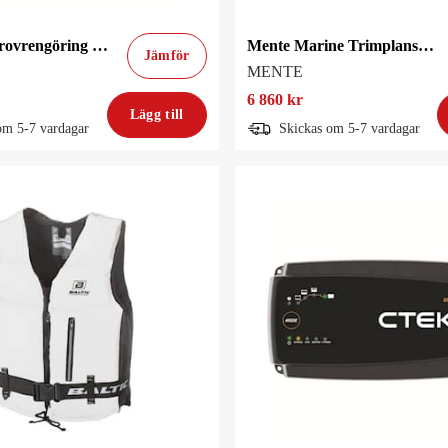
Scrubbis Skrovrengöring / båtborste för båtskrov
Mente Marine Trimplanspanel Acsrp Auto.
Jämför
MENTE
6 860 kr
Lägg till
om 5-7 vardagar
Skickas om 5-7 vardagar