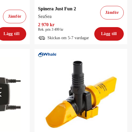
Spinera Just Fun 2
Jämför
SeaSea
Jämför
2 970 kr
Rek. pris 3 499 kr
Lägg till
Lägg till
Skickas om 5-7 vardagar