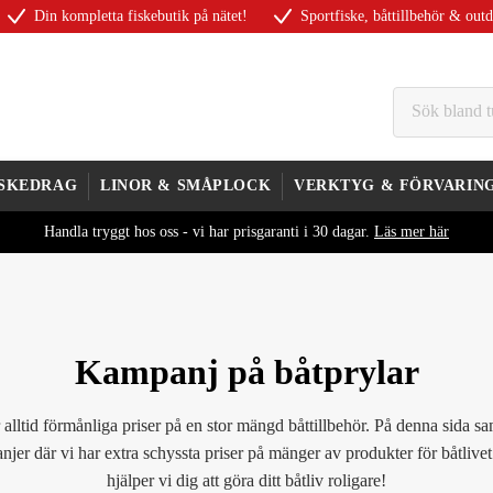
Din kompletta fiskebutik på nätet!
Sportfiske, båttillbehör & out
ISKEDRAG
LINOR & SMÅPLOCK
VERKTYG & FÖRVARIN
Handla tryggt hos oss - vi har prisgaranti i 30 dagar.
Läs mer här
Kampanj på båtprylar
 alltid förmånliga priser på en stor mängd båttillbehör. På denna sida sa
er där vi har extra schyssta priser på mänger av produkter för båtlivet.
hjälper vi dig att göra ditt båtliv roligare!