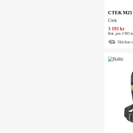
Ctek
3 193 kr
Rek. pris 3 995 k
Skickas 