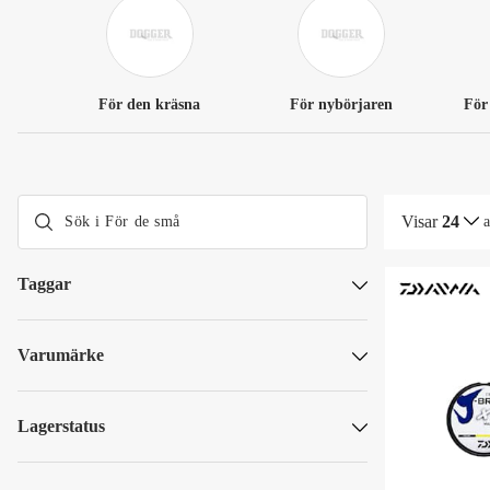
För den kräsna
För nybörjaren
För
Visar
24
Taggar
Dogger Deals
Nytt hos oss
Varumärke
OUTLET
Abu Garcia
Baltic
Lagerstatus
Berkley
Skickas omgående
Daiwa
Skickas om mer än 5 vardagar