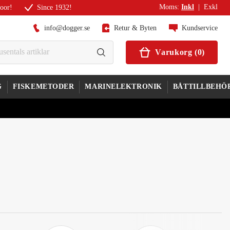
Moms
:
Inkl
|
Exkl
door!
Since 1932!
info@dogger.se
Retur & Byten
Kundservice
Varukorg
(
0
)
G
FISKEMETODER
MARINELEKTRONIK
BÅTTILLBEHÖ