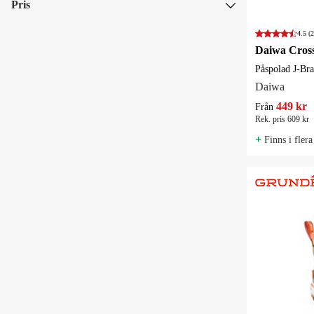
Pris
Grundéns
4.5
(2
Wiggler
SEK
SEK
Påspolad J-Bra
Daiwa
449 kr
Från
Rek. pris 609 kr
+
Finns i flera