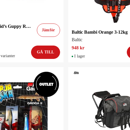
Grundens Kid’s Guppy Regnstövel Fish Camo
Jämför
Baltic Bambi Orange 3-12kg
Baltic
948 kr
GÅ TILL
 varianter
I lager