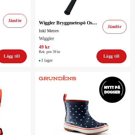
Jämför
Wiggler Bryggmetespö Oscar Inkl Metrev Metspö
Jämför
Inkl Metrev
Wiggler
49 kr
Rek. pris 59 kr
Lägg till
Lägg till
I lager