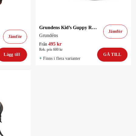
Grundens Kid’s Guppy Regnstövel Navy Crab Print
Jämför
Grundéns
Jämför
495 kr
Från
Rek. pris 600 kr
Lägg till
GÅ TILL
+
Finns i flera varianter