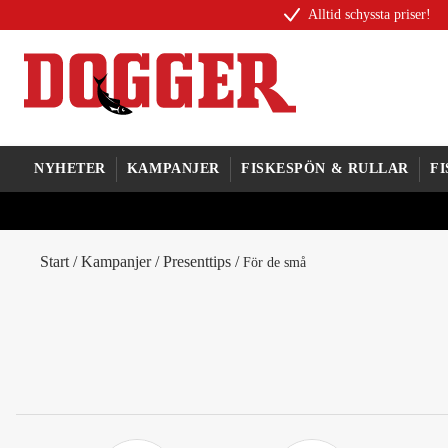
Alltid schyssta priser!
NYHETER
KAMPANJER
FISKESPÖN & RULLAR
F
Start
/
Kampanjer
/
Presenttips
/
För de små