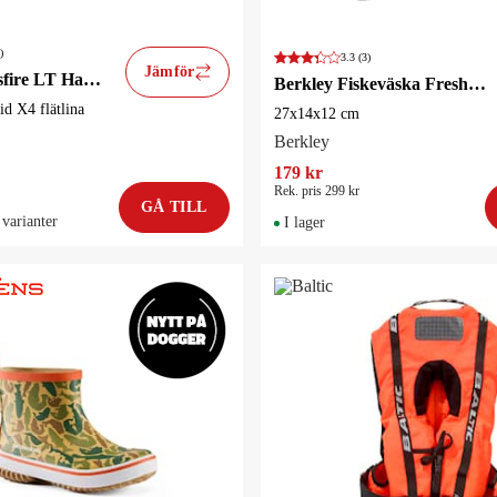
)
3.3
(3)
Jämför
Daiwa Crossfire LT Haspelrulle (Påspolad J-Braid X4 Flätlina)
Berkley Fiskeväska Freshwater med två 3500-askar
id X4 flätlina
27x14x12 cm
Berkley
179 kr
Rek. pris 299 kr
GÅ TILL
 varianter
I lager