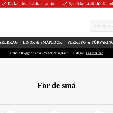
Din kompletta fiskebutik på nätet!
Sportfiske, båttillbehör & out
ISKEDRAG
LINOR & SMÅPLOCK
VERKTYG & FÖRVARIN
Handla tryggt hos oss - vi har prisgaranti i 30 dagar.
Läs mer här
För de små