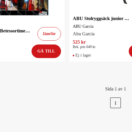
ABU Stolryggsäck junior ABU Garcia
ABU Garcia
Abu Garcia Betessortiment Börja Fiska Gädda 2
Abu Garcia
Jämför
525 kr
Rek. pris 649 kr
GÅ TILL
Ej i lager
Sida 1 av 1
1