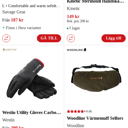
Kinetic Merinoull Handskar Svart
L • Comfortable and warm softshell • Reflective piping • Fold-back tips on two fingers and thumb • Available in medium, large and extra-large sizes • 80%polyester / 10%nylon / 10%elastane
Kinetic
Savage Gear
149 kr
187 kr
Från
Rek. pris 200 kr
+
Finns i flera varianter
I lager
GÅ TILL
Lägg till
4.8
(8)
Westin Utility Gloves Carbon Black
Woodline Värmemuff Selfors
Westin
Woodline
399 kr