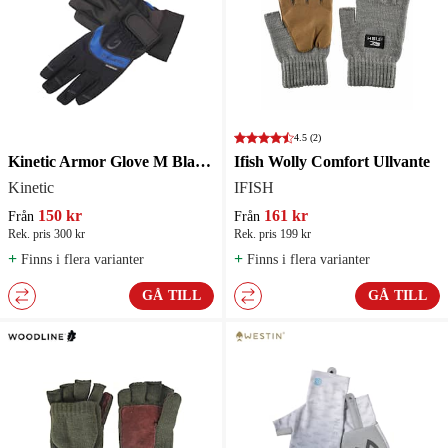
4.5
(2)
Kinetic Armor Glove M Black/Ocean
Ifish Wolly Comfort Ullvante
Kinetic
IFISH
150 kr
161 kr
Från
Från
Rek. pris 300 kr
Rek. pris 199 kr
+
+
Finns i flera varianter
Finns i flera varianter
GÅ TILL
GÅ TILL