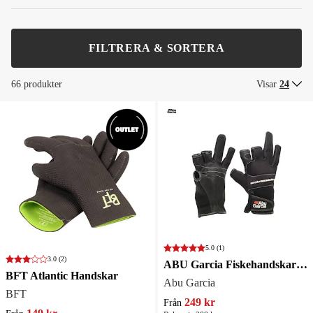
FILTRERA & SORTERA
66 produkter
Visar
24
5.0
(1)
3.0
(2)
ABU Garcia Fiskehandskar professional
BFT Atlantic Handskar
Abu Garcia
BFT
249 kr
Från