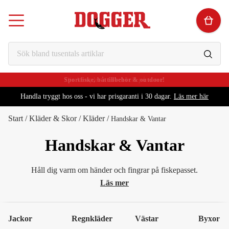
Sportfiske, båttillbehör & outdoor!
Handla tryggt hos oss - vi har prisgaranti i 30 dagar.
Läs mer här
Start
/
Kläder & Skor
/
Kläder
/
Handskar & Vantar
Handskar & Vantar
Håll dig varm om händer och fingrar på fiskepasset.
Läs mer
Jackor
Regnkläder
Västar
Byxor