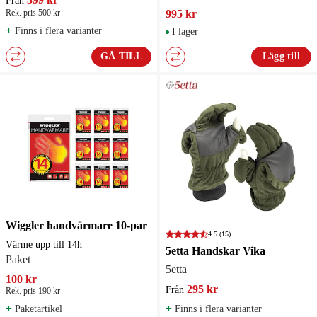
Från
Rek. pris 500 kr
995 kr
+
Finns i flera varianter
I lager
GÅ TILL
Lägg till
Wiggler handvärmare 10-par
4.5
(15)
Värme upp till 14h
5etta Handskar Vika
Paket
5etta
100 kr
295 kr
Från
Rek. pris 190 kr
+
+
Paketartikel
Finns i flera varianter