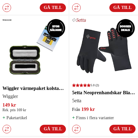
GÅ TILL
GÅ TILL
5.0
(2)
Wiggler värmepaket kolstav 24-pack
5etta Neoprenhandskar Black Glued
Wiggler
5etta
149 kr
199 kr
Från
Rek. pris 169 kr
+
+
Paketartikel
Finns i flera varianter
GÅ TILL
GÅ TILL