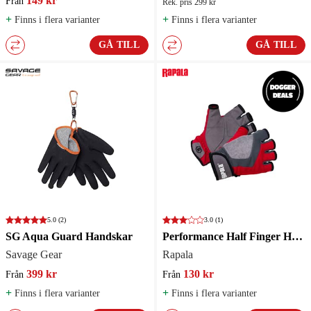
149 kr
Från
Rek. pris 299 kr
+
+
Finns i flera varianter
Finns i flera varianter
GÅ TILL
GÅ TILL
5.0
(2)
3.0
(1)
SG Aqua Guard Handskar
Performance Half Finger Handskar
Savage Gear
Rapala
399 kr
130 kr
Från
Från
+
+
Finns i flera varianter
Finns i flera varianter