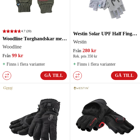
4.7
(20)
Westin Solar UPF Half Finger Handskar Grey
Woodline Torghandskar med huva
Westin
Woodline
280 kr
Från
99 kr
Från
Rek. pris 350 kr
+
+
Finns i flera varianter
Finns i flera varianter
GÅ TILL
GÅ TILL