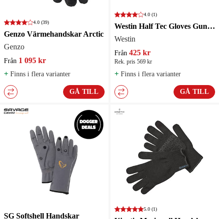
4.0
(1)
4.0
(39)
Westin Half Tec Gloves Gunmetal
Genzo Värmehandskar Arctic
Westin
Genzo
425 kr
Från
1 095 kr
Från
Rek. pris 569 kr
+
+
Finns i flera varianter
Finns i flera varianter
GÅ TILL
GÅ TILL
5.0
(1)
SG Softshell Handskar