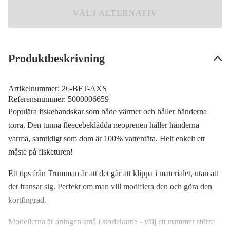
M
VÄLJ ALTERNATIV
287 kr
L
287 kr
Produktbeskrivning
XL
287 kr
Artikelnummer:
26-BFT-AXS
XXL
Referensnummer:
5000006659
287 kr
Populära fiskehandskar som både värmer och håller händerna
torra. Den tunna fleecebeklädda neoprenen håller händerna
varma, samtidigt som dom är 100% vattentäta. Helt enkelt ett
måste på fisketuren!
Ett tips från Trumman är att det går att klippa i materialet, utan att
det fransar sig. Perfekt om man vill modifiera den och göra den
kortfingrad.
Modellerna är aningen små i storlekarna - välj ett nummer större