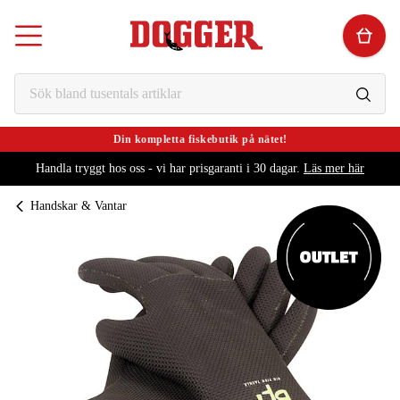
Din kompletta fiskebutik på nätet!
Handla tryggt hos oss - vi har prisgaranti i 30 dagar.
Läs mer här
Handskar & Vantar