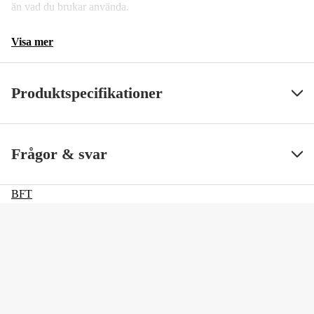
än vad du brukar använda.
Visa mer
Produktspecifikationer
Färgton
Svart
Visa mindre
Frågor & svar
BFT