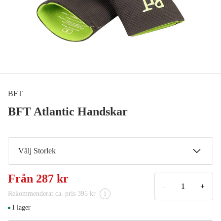
BFT
BFT Atlantic Handskar
Välj Storlek
XS
Från
287 kr
OUTLET
149 kr
-
+
Rekommenderat ca. pris 395 kr
i
S
I lager
287 kr