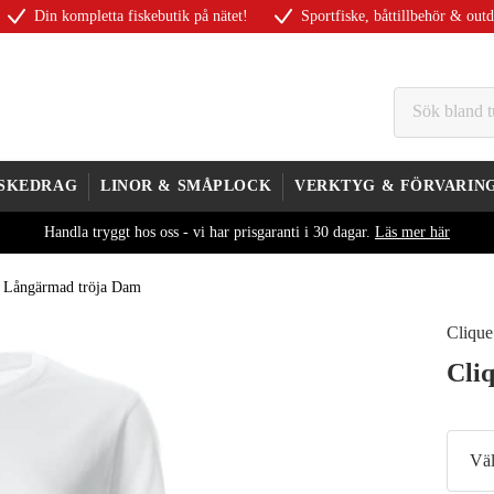
Din kompletta fiskebutik på nätet!
Sportfiske, båttillbehör & out
ISKEDRAG
LINOR & SMÅPLOCK
VERKTYG & FÖRVARIN
Handla tryggt hos oss - vi har prisgaranti i 30 dagar.
Läs mer här
c Långärmad tröja Dam
Clique
Cli
Väl