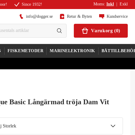
Moms
:
Inkl
|
Exkl
door!
Since 1932!
info@dogger.se
Retur & Byten
Kundservice
Varukorg
(
0
)
G
FISKEMETODER
MARINELEKTRONIK
BÅTTILLBEHÖ
que Basic Långärmad tröja Dam Vit
j Storlek