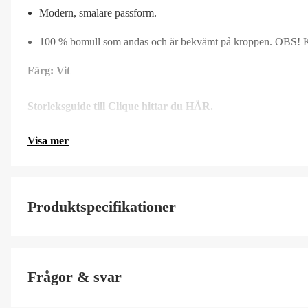
Modern, smalare passform.
100 % bomull som andas och är bekvämt på kroppen. OBS! K
Färg: Vit
Storleksguide till Clique hittar du
HÄR
.
Visa mer
Produktspecifikationer
Stretch
Frågor & svar
Color