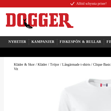
Alltid schyssta priser!
NYHETER
KAMPANJER
FISKESPÖN & RULLAR
F
Kläder & Skor
/
Kläder
/
Tröjor
/
Långärmade t-shirts
/
Clique Basi
Vit