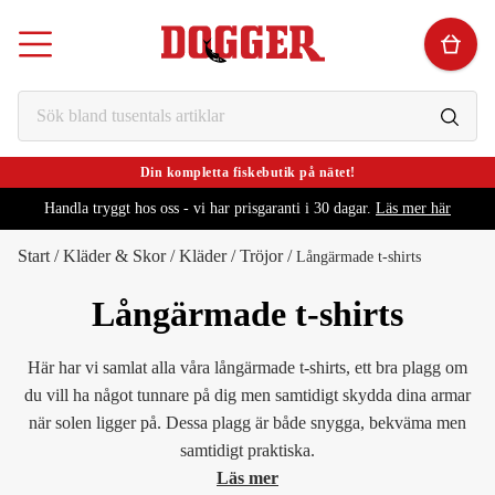
Din kompletta fiskebutik på nätet!
Handla tryggt hos oss - vi har prisgaranti i 30 dagar.
Läs mer här
Start
/
Kläder & Skor
/
Kläder
/
Tröjor
/
Långärmade t-shirts
Långärmade t-shirts
Här har vi samlat alla våra långärmade t-shirts, ett bra plagg om
du vill ha något tunnare på dig men samtidigt skydda dina armar
när solen ligger på. Dessa plagg är både snygga, bekväma men
samtidigt praktiska.
Läs mer