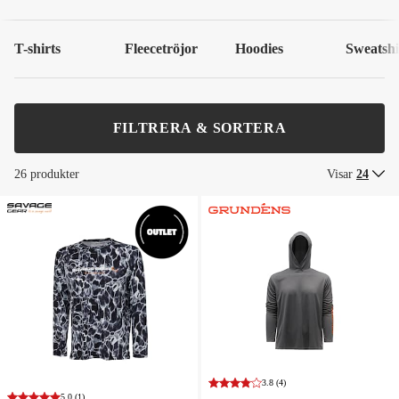
T-shirts
Fleecetröjor
Hoodies
Sweatshi
FILTRERA & SORTERA
26 produkter
Visar
24
3.8
(4)
5.0
(1)