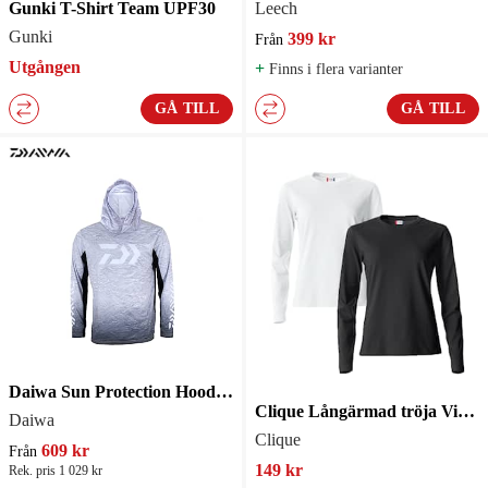
Gunki T-Shirt Team UPF30
Leech
Gunki
399 kr
Från
Utgången
+
Finns i flera varianter
GÅ TILL
GÅ TILL
Daiwa Sun Protection Hoodie Gray
Clique Långärmad tröja Vit + Svart 2-pack Dam
Daiwa
Clique
609 kr
Från
149 kr
Rek. pris 1 029 kr