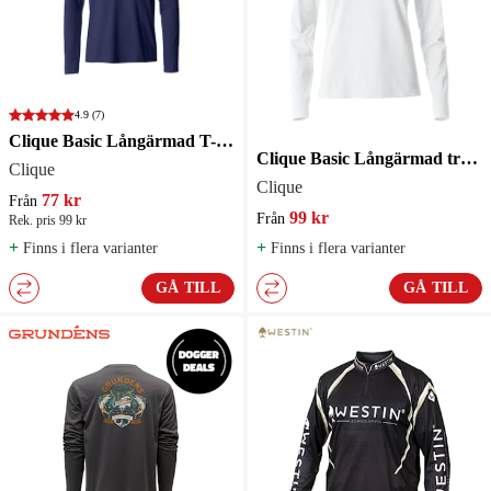
4.9
(7)
Clique Basic Långärmad T-shirt Herr Marinblå
Clique Basic Långärmad tröja Dam Vit
Clique
Clique
77 kr
Från
99 kr
Från
Rek. pris 99 kr
+
+
Finns i flera varianter
Finns i flera varianter
GÅ TILL
GÅ TILL