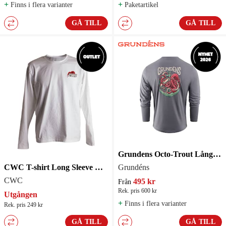
+
+
Finns i flera varianter
Paketartikel
GÅ TILL
GÅ TILL
Grundens Octo-Trout Långärmad Tech T-Shirt Anchor
CWC T-shirt Long Sleeve White
Grundéns
CWC
495 kr
Från
Rek. pris 600 kr
Utgången
+
Finns i flera varianter
Rek. pris 249 kr
GÅ TILL
GÅ TILL