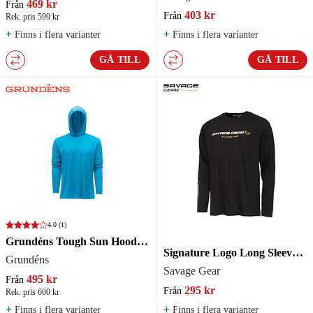
469 kr
Från
403 kr
Från
Rek. pris 599 kr
+
+
Finns i flera varianter
Finns i flera varianter
GÅ TILL
GÅ TILL
4.0
(1)
Grundéns Tough Sun Hoodie Azure
Signature Logo Long Sleeve T-Shirt Black Caviar
Grundéns
Savage Gear
495 kr
Från
295 kr
Från
Rek. pris 600 kr
+
+
Finns i flera varianter
Finns i flera varianter