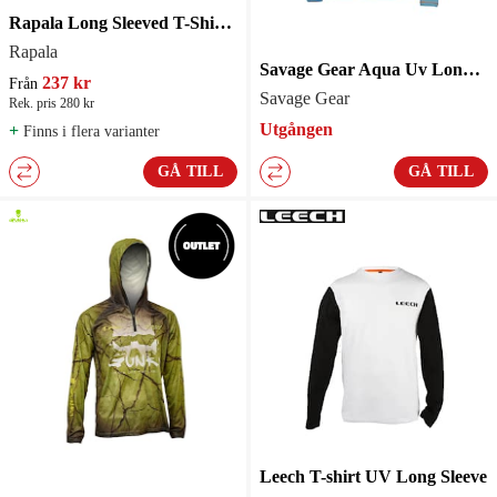
Rapala Long Sleeved T-Shirt Dorado White
Rapala
Savage Gear Aqua Uv Long Sleeve Tee Bonnie Blue
237 kr
Från
Savage Gear
Rek. pris 280 kr
Utgången
+
Finns i flera varianter
GÅ TILL
GÅ TILL
Leech T-shirt UV Long Sleeve