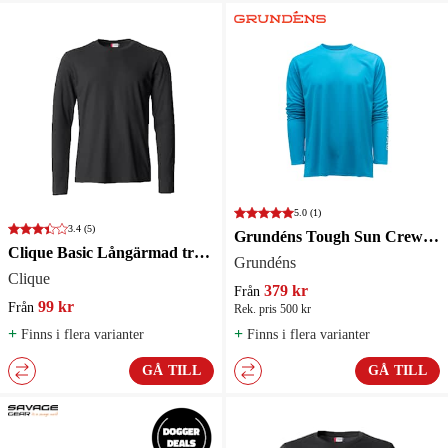
5.0
(1)
3.4
(5)
Grundéns Tough Sun Crew Azure
Clique Basic Långärmad tröja Herr Svart
Grundéns
Clique
379 kr
Från
99 kr
Från
Rek. pris 500 kr
+
+
Finns i flera varianter
Finns i flera varianter
GÅ TILL
GÅ TILL