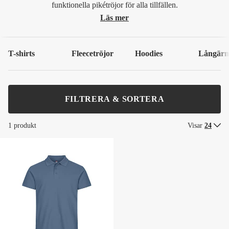
funktionella pikétröjor för alla tillfällen.
Läs mer
T-shirts
Fleecetröjor
Hoodies
Långärma
FILTRERA & SORTERA
1 produkt
Visar
24