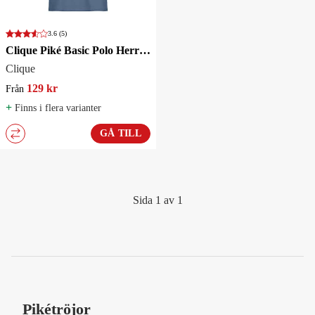
3.6
(5)
Clique Piké Basic Polo Herr Stålblå
Clique
129 kr
Från
+
Finns i flera varianter
GÅ TILL
Sida 1 av 1
Pikétröjor