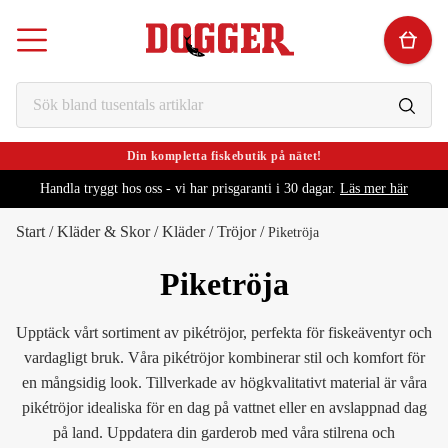
Din kompletta fiskebutik på nätet!
Handla tryggt hos oss - vi har prisgaranti i 30 dagar.
Läs mer här
Start
/
Kläder & Skor
/
Kläder
/
Tröjor
/
Piketröja
Piketröja
Upptäck vårt sortiment av pikétröjor, perfekta för fiskeäventyr och
vardagligt bruk. Våra pikétröjor kombinerar stil och komfort för
en mångsidig look. Tillverkade av högkvalitativt material är våra
pikétröjor idealiska för en dag på vattnet eller en avslappnad dag
på land. Uppdatera din garderob med våra stilrena och