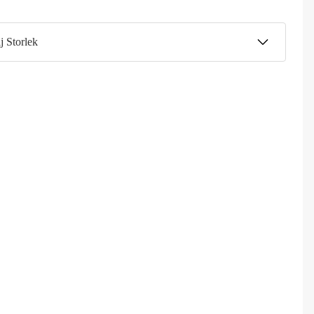
j Storlek
all
Slutsåld
99 kr
dium
Slutsåld
99 kr
XL
Slutsåld
99 kr