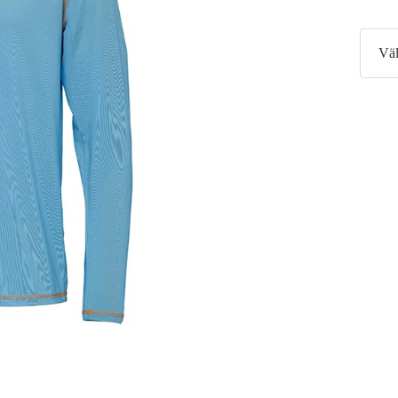
Väl
Sm
5
Me
5
X
5