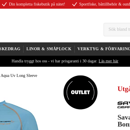
Din kompletta fiskebutik på nätet!
Sportfiske, båttillbehör & out
ISKEDRAG
LINOR & SMÅPLOCK
VERKTYG & FÖRVARIN
Handla tryggt hos oss - vi har prisgaranti i 30 dagar.
Läs mer här
 Aqua Uv Long Sleeve
Utgå
Sav
Bon