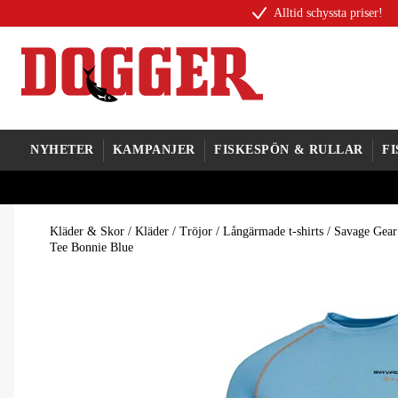
Alltid schyssta priser!
NYHETER
KAMPANJER
FISKESPÖN & RULLAR
F
Kläder & Skor
/
Kläder
/
Tröjor
/
Långärmade t-shirts
/
Savage Gear
Tee Bonnie Blue