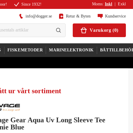
Moms
:
Inkl
|
Exkl
door!
Since 1932!
info@dogger.se
Retur & Byten
Kundservice
Varukorg
(
0
)
G
FISKEMETODER
MARINELEKTRONIK
BÅTTILLBEHÖ
tt ur vårt sortiment
age Gear Aqua Uv Long Sleeve Tee
nie Blue