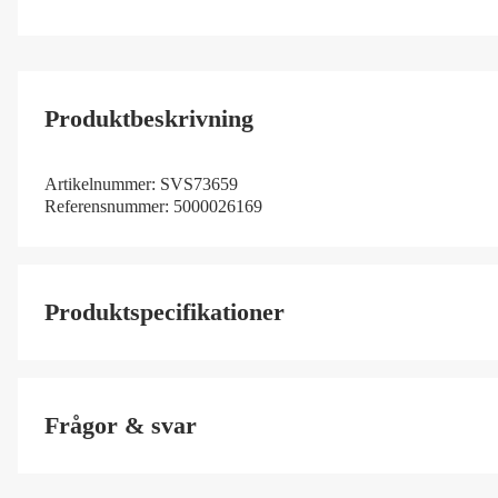
Produktbeskrivning
Artikelnummer:
SVS73659
Referensnummer:
5000026169
Produktspecifikationer
Color
Frågor & svar
Färgton