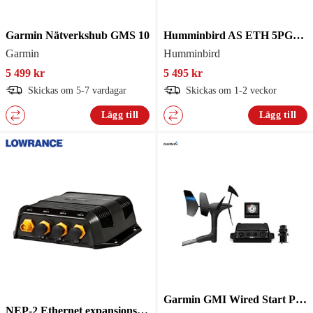
Garmin Nätverkshub GMS 10
Humminbird AS ETH 5PGL nätverksswitch
Garmin
Humminbird
5 499 kr
5 495 kr
Skickas om 5-7 vardagar
Skickas om 1-2 veckor
Lägg till
Lägg till
Garmin GMI Wired Start Pack 52 (DST810)
NEP-2 Ethernet expansionsmodul