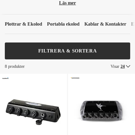
Läs mer
Plottrar & Ekolod
Portabla ekolod
Kablar & Kontakter
E
FILTRERA & SORTERA
8 produkter
Visar
24