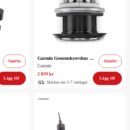
Garmin Genomskrovshus (Panoptix™ PS51)
Jämför
Jämför
Garmin
2 859 kr
Lägg till
Lägg till
Skickas om 5-7 vardagar