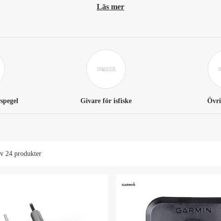
Läs mer
rspegel
Givare för isfiske
Övri
av
24 produkter