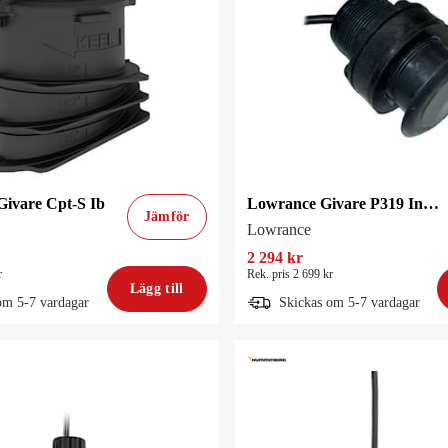
ivare Cpt-S Ib
Lowrance Givare P319 Inombord 9-Pin
Jämför
Lowrance
2 294 kr
r
Rek. pris 2 699 kr
Lägg till
om 5-7 vardagar
Skickas om 5-7 vardagar