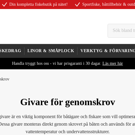
Din kompletta fiskebutik på nätet!
Sportfiske, båttillbehör & out
ISKEDRAG
LINOR & SMÅPLOCK
VERKTYG & FÖRVARIN
Handla tryggt hos oss - vi har prisgaranti i 30 dagar.
Läs mer här
skrov
Givare för genomskrov
are är en viktig komponent för båtägare och fiskare som vill optimera
 Dessa givare monteras direkt genom skrovet på båten och används för at
vattentemperatur och undervattensstrukturer.