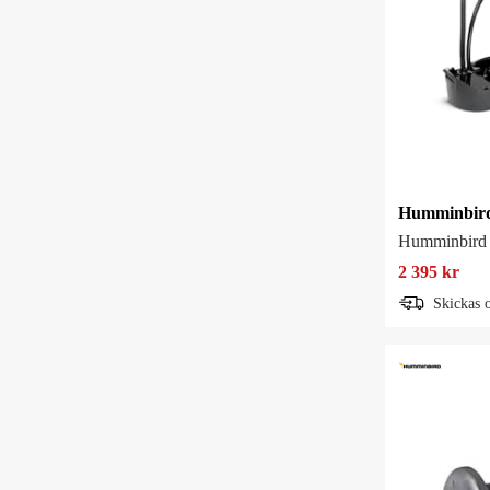
Humminbird
2 395 kr
Skickas 