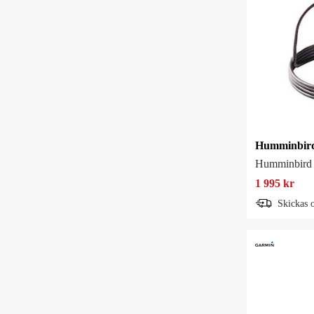
Humminbird
1 995 kr
Skickas 