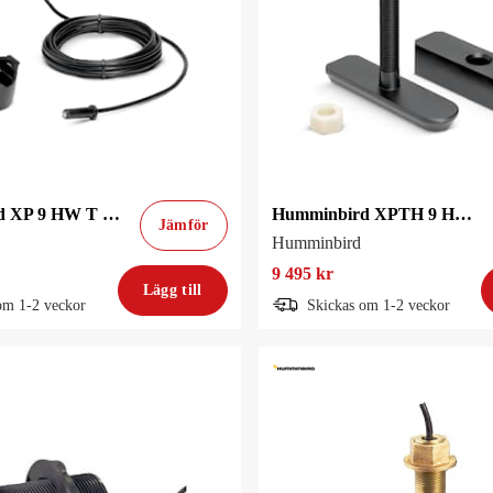
Humminbird XP 9 HW T Inombordsgivare
Humminbird XPTH 9 HW MSI+ T Genomskrov
Jämför
Humminbird
9 495 kr
Lägg till
om 1-2 veckor
Skickas om 1-2 veckor