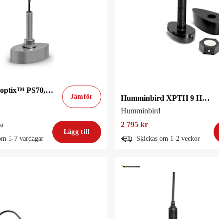
Garmin Panoptix™ PS70, Endast givare
Jämför
Humminbird XPTH 9 HW T Genomskrovsgivare
Humminbird
2 795 kr
kr
Lägg till
om 5-7 vardagar
Skickas om 1-2 veckor