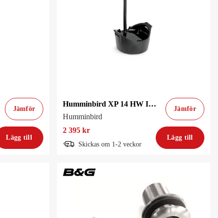
Humminbird XP 14 HW Inombordsgivare
Jämför
Jämför
Humminbird
2 395 kr
Lägg till
Lägg till
Skickas om 1-2 veckor