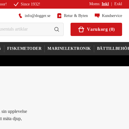
Moms
:
Inkl
|
Exkl
door!
Since 1932!
info@dogger.se
Retur & Byten
Kundservice
Varukorg
(
0
)
G
FISKEMETODER
MARINELEKTRONIK
BÅTTILLBEHÖ
 sin upplevelse
t mäta djup,