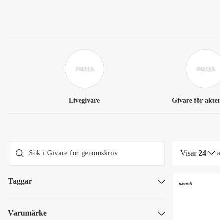
Livegivare
Givare för akte
Visar
24
Taggar
Kampanjpriser - prylar till båtlivet
Varumärke