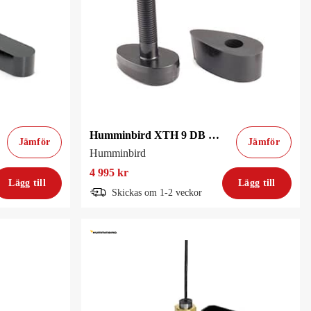
Humminbird XTH 9 DB 74 p genomskrov XD
Jämför
Jämför
Humminbird
4 995 kr
Lägg till
Lägg till
Skickas om 1-2 veckor