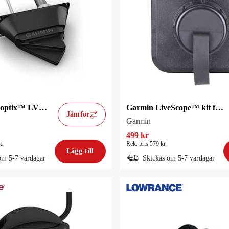
Garmin Panoptix™ LVS32-TH-givare
Garmin LiveScope™ kit för genomskrovsmontering
Jämför
Garmin
499 kr
kr
Rek. pris 579 kr
Lägg till
om 5-7 vardagar
Skickas om 5-7 vardagar