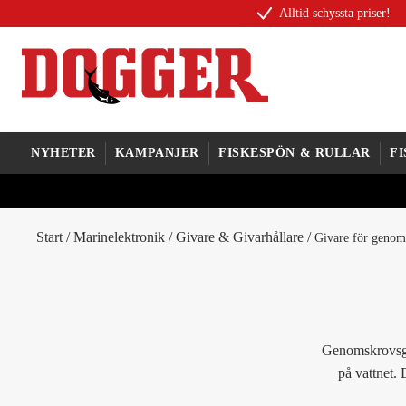
Alltid schyssta priser!
NYHETER
KAMPANJER
FISKESPÖN & RULLAR
F
Start
/
Marinelektronik
/
Givare & Givarhållare
/
Givare för genom
Genomskrovsgiv
på vattnet.