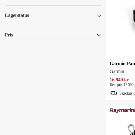
B&G
Garmin
Lagerstatus
Humminbird
Skickas om mer än 5 vardagar
Lowrance
Pris
Raymarine
SEK
SEK
Garmin
16 949 kr
Rek. pris 17 599 
Skickas 