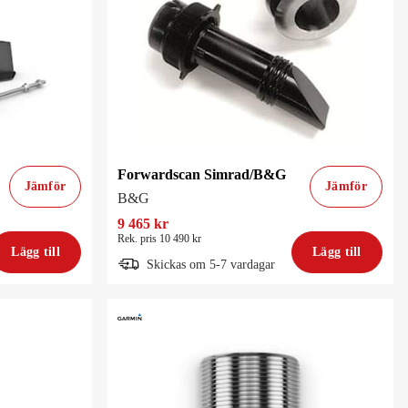
Forwardscan Simrad/B&G
Jämför
Jämför
B&G
9 465 kr
Rek. pris 10 490 kr
Lägg till
Lägg till
Skickas om 5-7 vardagar