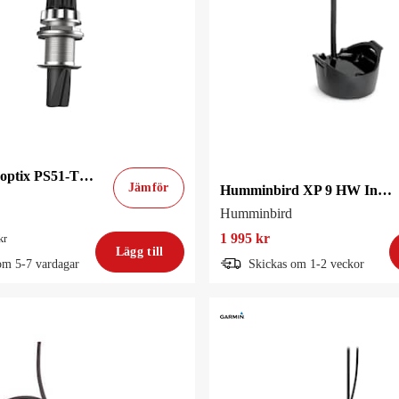
Garmin Panoptix PS51-TH Genomskrovsgivare
Jämför
Humminbird XP 9 HW Inombordsgivare
Humminbird
1 995 kr
kr
Lägg till
om 5-7 vardagar
Skickas om 1-2 veckor