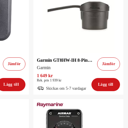
Garmin GT8HW-IH 8-Pin Givare
Jämför
Jämför
Garmin
1 649 kr
Rek. pris 1 939 kr
Lägg till
Lägg till
Skickas om 5-7 vardagar