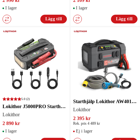
2 990 kr
2 109 kr
I lager
I lager
Lägg till
Lägg till
5.0
(2)
Starthjälp Lokithor AW401 Med högtryckstvätt, kompressor, lampa & powerbank
Lokithor J5000PRO Starthjälp/startbooster
Lokithor
Lokithor
2 395 kr
2 890 kr
Rek. pris 4 489 kr
I lager
Ej i lager