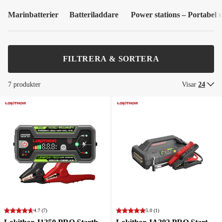
Marinbatterier
Batteriladdare
Power stations – Portabel 
FILTRERA & SORTERA
7 produkter
Visar
24
4.7
(7)
5.0
(1)