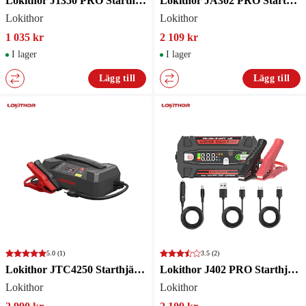
Lokithor J1350 PRO Starthjälp/startbooster
Lokithor JA302 PRO Starthjälp 3000A med kompressor, powerbank och LED-lampa
Lokithor
Lokithor
1 035 kr
2 109 kr
I lager
I lager
Lägg till
Lägg till
5.0
(1)
3.5
(2)
Lokithor JTC4250 Starthjälp/startbooster
Lokithor J402 PRO Starthjälp med powerbank och LED-lampa
Lokithor
Lokithor