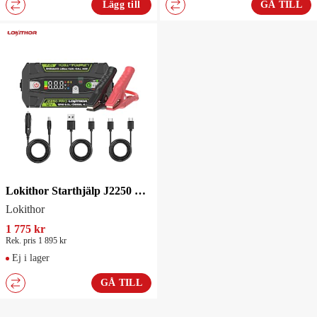
Lägg till
GÅ TILL
Lokithor Starthjälp J2250 PRO
Lokithor
1 775 kr
Rek. pris 1 895 kr
Ej i lager
GÅ TILL