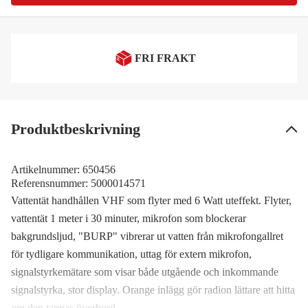
FRI FRAKT
Produktbeskrivning
Artikelnummer:
650456
Referensnummer:
5000014571
Vattentät handhållen VHF som flyter med 6 Watt uteffekt. Flyter,
vattentät 1 meter i 30 minuter, mikrofon som blockerar
bakgrundsljud, "BURP" vibrerar ut vatten från mikrofongallret
för tydligare kommunikation, uttag för extern mikrofon,
signalstyrkemätare som visar både utgående och inkommande
signalstyrka, stor display. Orange inlägg gör radion lättare att hitta
om den tappas överbord.