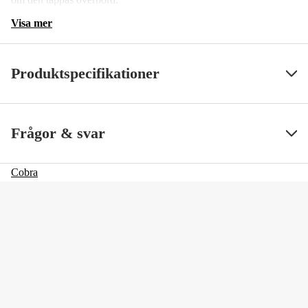
Visa mer
Produktspecifikationer
SS ArtNr
16671
Visa mindre
Frågor & svar
Cobra