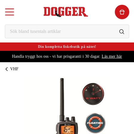
Din kompletta fiskebutik på nätet!
Handla tryggt hos oss - vi har prisgaranti i 30 dagar.
Läs mer här
VHF