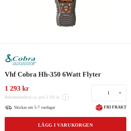
Vhf Cobra Hh-350 6Watt Flyter
1 293 kr
-
+
Rekommenderat ca. pris 2 195 kr
i
FRI FRAKT
Skickas om 5-7 vardagar
LÄGG I VARUKORGEN