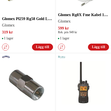
Glomex Rg8X Fme Kabel 12M
Glomex Pl259 Rg58 Gold Lödfri
Glomex
Glomex
599 kr
319 kr
Rek. pris 949 kr
I lager
I lager
Lägg till
Lägg till