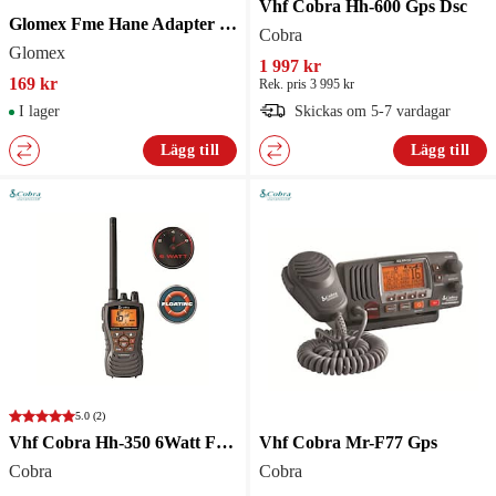
Vhf Cobra Hh-600 Gps Dsc
Glomex Fme Hane Adapter Fme Hane
Cobra
Glomex
1 997 kr
169 kr
Rek. pris 3 995 kr
I lager
Skickas om 5-7 vardagar
Lägg till
Lägg till
5.0
(2)
Vhf Cobra Hh-350 6Watt Flyter
Vhf Cobra Mr-F77 Gps
Cobra
Cobra