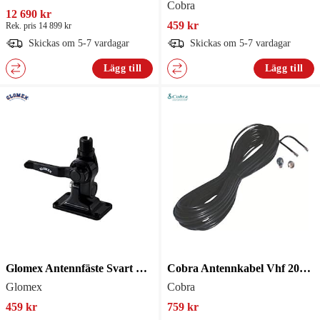
Cobra
12 690 kr
459 kr
Rek. pris 14 899 kr
Skickas om 5-7 vardagar
Skickas om 5-7 vardagar
Lägg till
Lägg till
Glomex Antennfäste Svart Scout
Cobra Antennkabel Vhf 20M Rg58
Glomex
Cobra
459 kr
759 kr