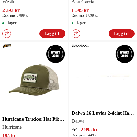
Westin
Abu Garcia
2 393 kr
1 595 kr
Rek. pris 3 099 kr
Rek. pris 1 899 kr
I lager
I lager
Lägg till
Lägg till
Daiwa 26 Luvias 2-delat Haspelspö
Hurricane Trucker Hat Pike Patch
Daiwa
Hurricane
2 995 kr
Från
195 kr
Rek. pris 3 449 kr