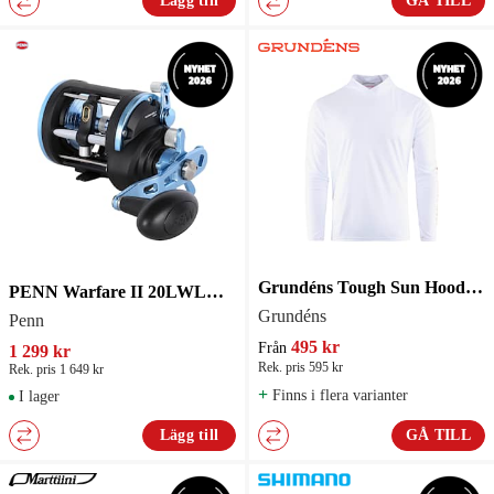
Lägg till
GÅ TILL
Grundéns Tough Sun Hoodie Vit Herr
PENN Warfare II 20LWLC Havsfiskerulle
Grundéns
Penn
495 kr
Från
1 299 kr
Rek. pris 595 kr
Rek. pris 1 649 kr
+
Finns i flera varianter
I lager
Lägg till
GÅ TILL