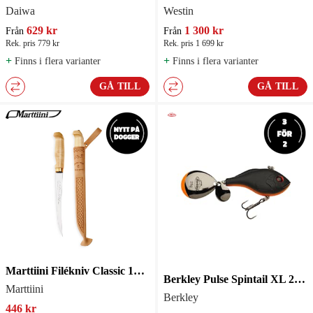
Daiwa
Westin
629 kr
1 300 kr
Från
Från
Rek. pris 779 kr
Rek. pris 1 699 kr
+
+
Finns i flera varianter
Finns i flera varianter
GÅ TILL
GÅ TILL
Marttiini Filékniv Classic 19 cm
Berkley Pulse Spintail XL 28 g
Marttiini
Berkley
446 kr