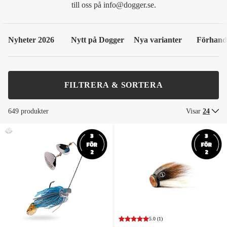
till oss på info@dogger.se.
Nyheter 2026
Nytt på Dogger
Nya varianter
Förhand
FILTRERA & SORTERA
649 produkter
Visar
24
5.0
(1)