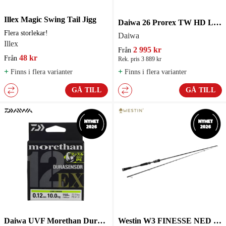
Illex Magic Swing Tail Jigg
Daiwa 26 Prorex TW HD Lågprofilrulle
Flera storlekar!
Daiwa
Illex
2 995 kr
Från
48 kr
Från
Rek. pris 3 889 kr
+
+
Finns i flera varianter
Finns i flera varianter
GÅ TILL
GÅ TILL
Daiwa UVF Morethan Durasensor X12 SI3 150m Flätlina
Westin W3 FINESSE NED 3RD Haspelspö