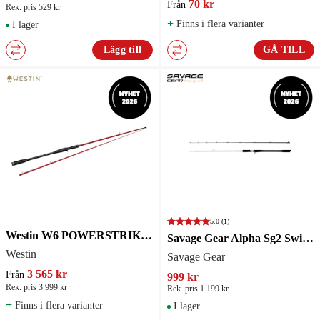
70 kr
Från
Rek. pris 529 kr
+
Finns i flera varianter
I lager
Lägg till
GÅ TILL
5.0
(1)
Westin W6 POWERSTRIKE-T 2ND Spinnspö
Savage Gear Alpha Sg2 Swimbait BC 246cm 85-170g 2-delat Spinnspö
Westin
Savage Gear
3 565 kr
Från
999 kr
Rek. pris 3 999 kr
Rek. pris 1 199 kr
+
Finns i flera varianter
I lager