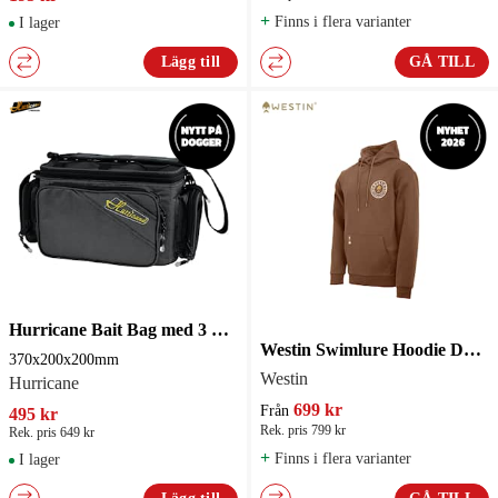
+
Finns i flera varianter
I lager
Lägg till
GÅ TILL
Hurricane Bait Bag med 3 Boxar Svart Axelremsväska 370x200x200mm
Westin Swimlure Hoodie Dark Brown
370x200x200mm
Westin
Hurricane
699 kr
Från
495 kr
Rek. pris 799 kr
Rek. pris 649 kr
+
Finns i flera varianter
I lager