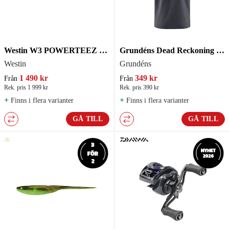
Westin W3 POWERTEEZ 3RD Haspelspö
Grundéns Dead Reckoning T-Shirt Heather Charcoal Herr
Westin
Grundéns
1 490 kr
349 kr
Från
Från
Rek. pris 1 999 kr
Rek. pris 390 kr
+
+
Finns i flera varianter
Finns i flera varianter
GÅ TILL
GÅ TILL