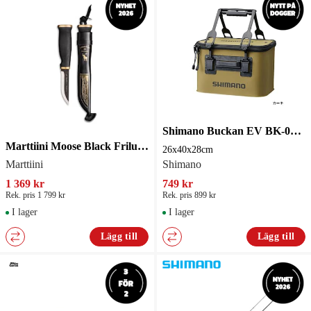
Shimano Buckan EV BK-016Q Khaki
Marttiini Moose Black Friluftskniv med trälåda
26x40x28cm
Marttiini
Shimano
1 369 kr
749 kr
Rek. pris 1 799 kr
Rek. pris 899 kr
I lager
I lager
Lägg till
Lägg till