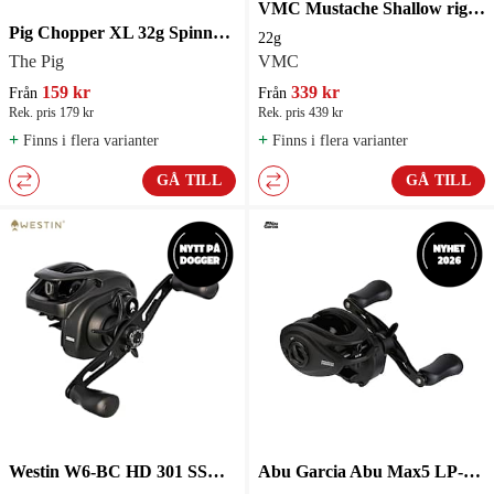
VMC Mustache Shallow rig 22g Spinnfluga
Pig Chopper XL 32g Spinnerbait
22g
The Pig
VMC
159 kr
339 kr
Från
Från
Rek. pris 179 kr
Rek. pris 439 kr
+
+
Finns i flera varianter
Finns i flera varianter
GÅ TILL
GÅ TILL
Westin W6-BC HD 301 SSG LH 10+1BB Lågprofilrulle
Abu Garcia Abu Max5 LP-L 400