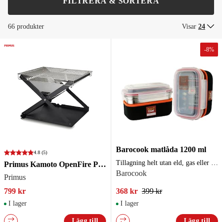
FILTRERA & SORTERA
66 produkter
Visar
24
-
8
%
Barocook matlåda 1200 ml
4.8
(5)
Tillagning helt utan eld, gas eller elektricitet!
Primus Kamoto OpenFire Pit Large
Barocook
Primus
799 kr
368 kr
399 kr
I lager
I lager
Lägg till
Lägg till