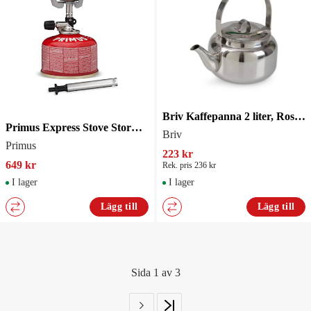
Briv Kaffepanna 2 liter, Rostfritt stål
Primus Express Stove Stormkök med Piezo
Briv
Primus
223 kr
649 kr
Rek. pris 236 kr
I lager
I lager
Lägg till
Lägg till
Sida 1 av 3