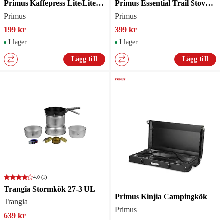
Primus Kaffepress Lite/Lite Plus
Primus Essential Trail Stove Stormkök
Primus
Primus
199 kr
399 kr
I lager
I lager
Lägg till
Lägg till
4.0
(1)
Trangia Stormkök 27-3 UL
Primus Kinjia Campingkök
Trangia
Primus
639 kr