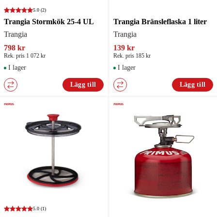
5.0
(2)
Trangia Stormkök 25-4 UL
Trangia Bränsleflaska 1 liter
Trangia
Trangia
798 kr
139 kr
Rek. pris 1 072 kr
Rek. pris 185 kr
I lager
I lager
Lägg till
Lägg till
5.0
(1)