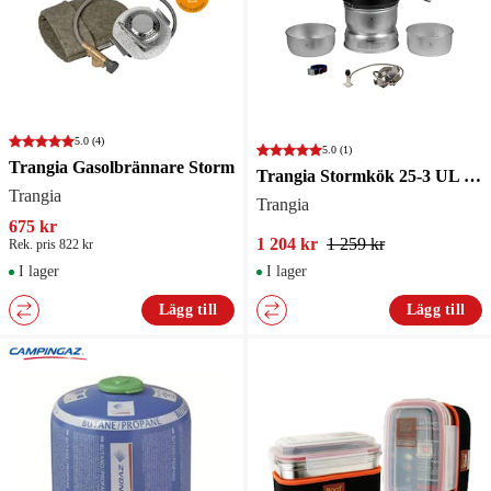
5.0
(4)
5.0
(1)
Trangia Gasolbrännare Storm
Trangia Stormkök 25-3 UL med gasbrännare
Trangia
Trangia
675 kr
1 204 kr
1 259 kr
Rek. pris 822 kr
I lager
I lager
Lägg till
Lägg till