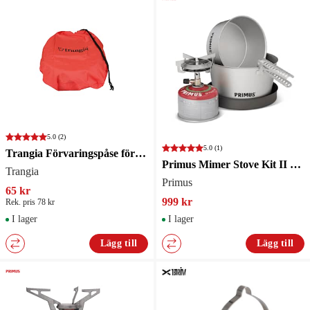
5.0
(2)
5.0
(1)
Trangia Förvaringspåse för 25 kök
Primus Mimer Stove Kit II Stormkök
Trangia
Primus
65 kr
999 kr
Rek. pris 78 kr
I lager
I lager
Lägg till
Lägg till