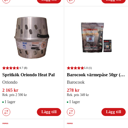
4.7
(8)
5.0
(1)
Spritkök Oriondo Heat Pal
Barocook värmepåse 50gr (10 per påse)
Oriondo
Barocook
2 165 kr
278 kr
Rek. pris 2 590 kr
Rek. pris 349 kr
I lager
I lager
Lägg till
Lägg till