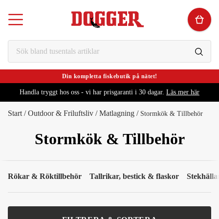
Din kompletta fiskebutik på nätet!
Handla tryggt hos oss - vi har prisgaranti i 30 dagar.
Läs mer här
Start
/
Outdoor & Friluftsliv
/
Matlagning
/
Stormkök & Tillbehör
Stormkök & Tillbehör
Rökar & Röktillbehör
Tallrikar, bestick & flaskor
Stekhälla