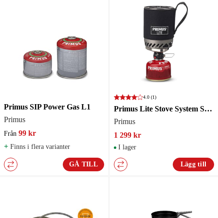
4.0
(1)
Primus SIP Power Gas L1
Primus Lite Stove System Stormkök
Primus
Primus
99 kr
Från
1 299 kr
+
Finns i flera varianter
I lager
GÅ TILL
Lägg till