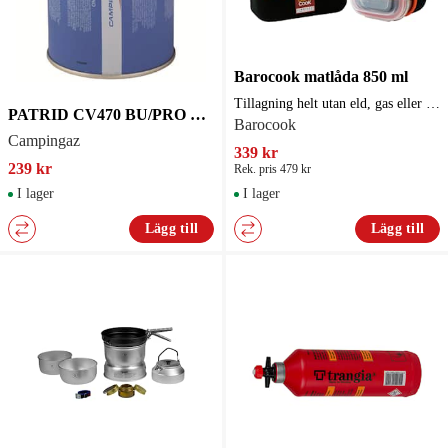
Barocook matlåda 850 ml
Tillagning helt utan eld, gas eller elektricitet!
PATRID CV470 BU/PRO VERS DUO ETIKET VB
Barocook
Campingaz
339 kr
239 kr
Rek. pris 479 kr
I lager
I lager
Lägg till
Lägg till