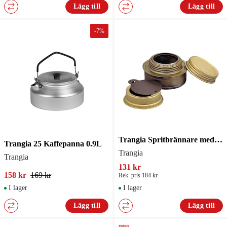
Lägg till
Lägg till
-
7
%
Trangia Spritbrännare med lock
Trangia 25 Kaffepanna 0.9L
Trangia
Trangia
131 kr
158 kr
169 kr
Rek. pris 184 kr
I lager
I lager
Lägg till
Lägg till