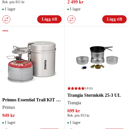
2 499 kr
Rek. pris 811 kr
I lager
I lager
Lägg till
Lägg till
5.0
(1)
Trangia Stormkök 25-3 UL
Primus Essential Trail KIT Stormkök
Trangia
Primus
699 kr
949 kr
Rek. pris 913 kr
I lager
I lager