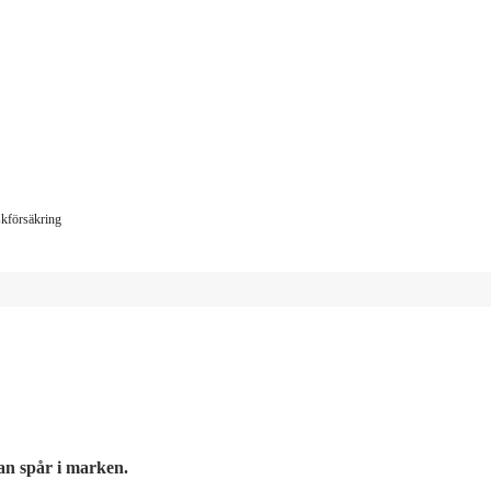
iskförsäkring
tan spår i marken.