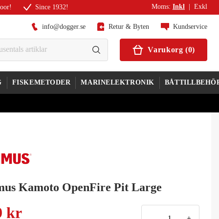
Moms
:
Inkl
|
Exkl
door!
Since 1932!
info@dogger.se
Retur & Byten
Kundservice
Varukorg
(
0
)
G
FISKEMETODER
MARINELEKTRONIK
BÅTTILLBEHÖ
mus Kamoto OpenFire Pit Large
9 kr
-
+