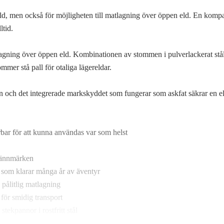
eld, men också för möjligheten till matlagning över öppen eld. En kompa
lltid.
lagning över öppen eld. Kombinationen av stommen i pulverlackerat stå
ommer stå pall för otaliga lägereldar.
en och det integrerade markskyddet som fungerar som askfat säkrar en e
bar för att kunna användas var som helst
rännmärken
on som klarar många år av äventyr
pålitlig matlagning
för smidig transport
ekpannor i rostfritt stål