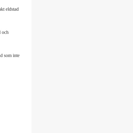
kt eldstad
l och
ld som inte