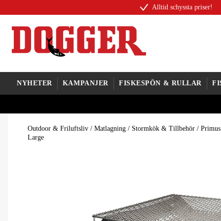
Alltid schyssta priser!
NYHETER
KAMPANJER
FISKESPÖN & RULLAR
F
Outdoor & Friluftsliv
/
Matlagning
/
Stormkök & Tillbehör
/
Primus
Large