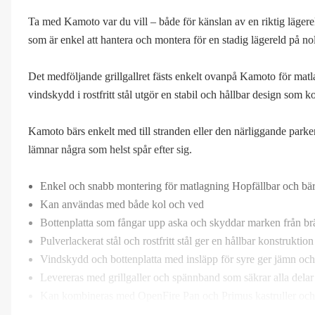
Ta med Kamoto var du vill – både för känslan av en riktig läger
som är enkel att hantera och montera för en stadig lägereld på no
Det medföljande grillgallret fästs enkelt ovanpå Kamoto för mat
vindskydd i rostfritt stål utgör en stabil och hållbar design som k
Kamoto bärs enkelt med till stranden eller den närliggande park
lämnar några som helst spår efter sig.
Enkel och snabb montering för matlagning Hopfällbar och bär
Kan användas med både kol och ved
Bottenplatta som fångar upp aska och skyddar marken från b
Pulverlackerat stål och rostfritt stål ger en hållbar konstrukti
Vindskydd och bottenplatta med insläpp för syre ger jämn och 
Levereras med grillgaller och spännband som säkrar alla delar 
Kan kombineras med OpenFire Pan och Primus kastruller och st