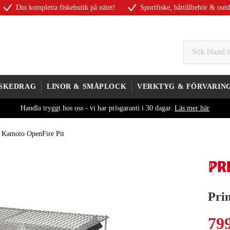
Din kompletta fiskebutik på nätet!
Sportfiske, båttillbehör & out
ISKEDRAG
LINOR & SMÅPLOCK
VERKTYG & FÖRVARIN
Handla tryggt hos oss - vi har prisgaranti i 30 dagar.
Läs mer här
 Kamoto OpenFire Pit
Pri
79