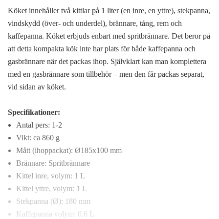
Köket innehåller två kittlar på 1 liter (en inre, en yttre), stekpanna,
vindskydd (över- och underdel), brännare, tång, rem och
kaffepanna. Köket erbjuds enbart med spritbrännare. Det beror på
att detta kompakta kök inte har plats för både kaffepanna och
gasbrännare när det packas ihop. Självklart kan man komplettera
med en gasbrännare som tillbehör – men den får packas separat,
vid sidan av köket.
Specifikationer:
Antal pers: 1-2
Vikt: ca 860 g
Mått (ihoppackat): Ø185x100 mm
Brännare: Spritbrännare
Kittel inre, volym: 1 L
Kittel yttre, volym: 1 L
Stekpanna (Ø): 180 mm
Kaffepanna volym: 0,6 L