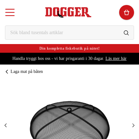
Din kompletta fiskebutik på nätet!
Handla tryggt hos oss - vi har prisgaranti i 30 dagar.
Läs mer här
Laga mat på båten