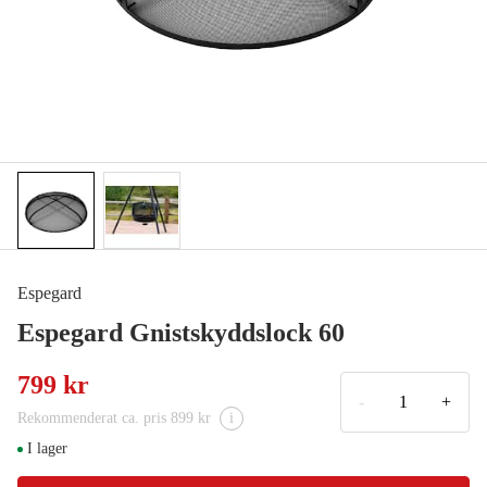
Espegard
Espegard Gnistskyddslock 60
799 kr
-
+
Rekommenderat ca. pris 899 kr
i
I lager