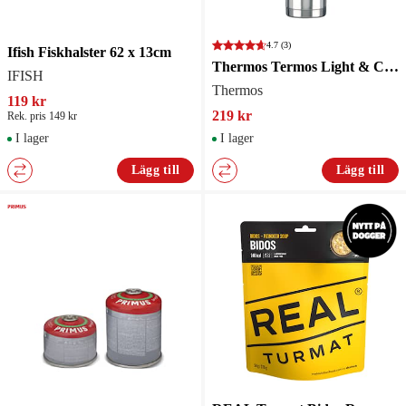
4.7
(3)
Ifish Fiskhalster 62 x 13cm
Thermos Termos Light & Compact 0,5 liter
IFISH
Thermos
119 kr
219 kr
Rek. pris 149 kr
I lager
I lager
Lägg till
Lägg till