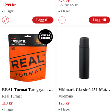
675 kr
1 299 kr
Rek. pris 822 kr
I lager
I lager
Lägg till
Lägg till
REAL Turmat Tacogryta - Gryta
Vildmark Classic 0.25L Mattsvart
Real Turmat
Vildmark
113 kr
125 kr
I lager
I lager