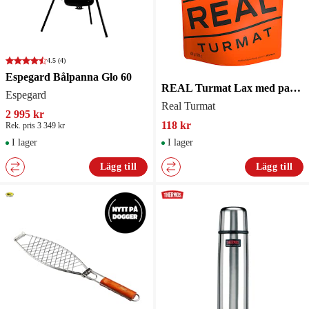
4.5
(4)
Espegard Bålpanna Glo 60
REAL Turmat Lax med pasta och gräddsås - Gryta
Espegard
Real Turmat
2 995 kr
118 kr
Rek. pris 3 349 kr
I lager
I lager
Lägg till
Lägg till