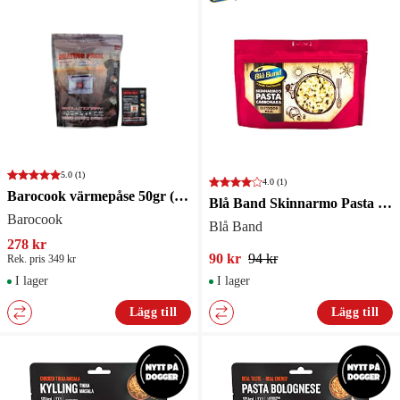
5.0
(1)
4.0
(1)
Barocook värmepåse 50gr (10 per påse)
Blå Band Skinnarmo Pasta Carbonara
Barocook
Blå Band
278 kr
90 kr
94 kr
Rek. pris 349 kr
I lager
I lager
Lägg till
Lägg till