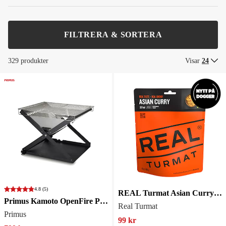
FILTRERA & SORTERA
329 produkter
Visar
24
4.8
(5)
REAL Turmat Asian Curry - Gryta
Primus Kamoto OpenFire Pit Large
Real Turmat
Primus
99 kr