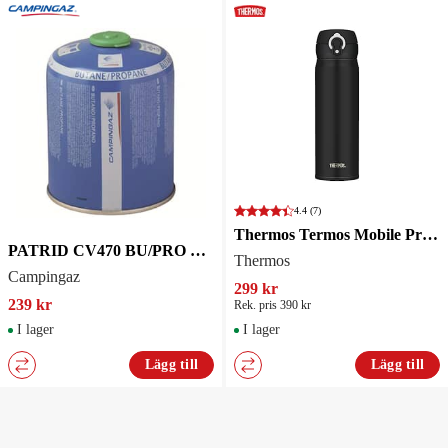
4.4
(7)
Thermos Termos Mobile Pro Mattsvart 500ml
PATRID CV470 BU/PRO VERS DUO ETIKET VB
Thermos
Campingaz
299 kr
239 kr
Rek. pris 390 kr
I lager
I lager
Lägg till
Lägg till