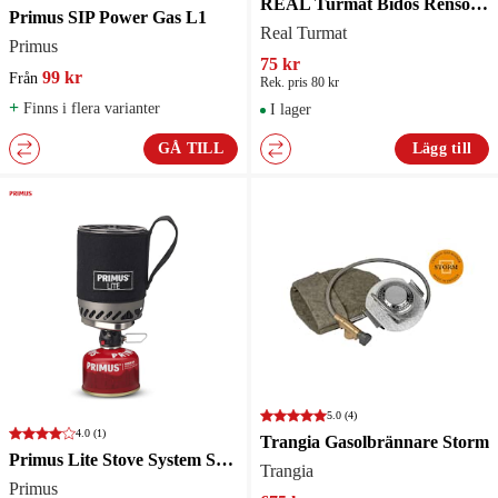
REAL Turmat Bidos Rensoppa - Soppa
Primus SIP Power Gas L1
Real Turmat
Primus
75 kr
99 kr
Från
Rek. pris 80 kr
+
Finns i flera varianter
I lager
GÅ TILL
Lägg till
5.0
(4)
4.0
(1)
Trangia Gasolbrännare Storm
Primus Lite Stove System Stormkök
Trangia
Primus