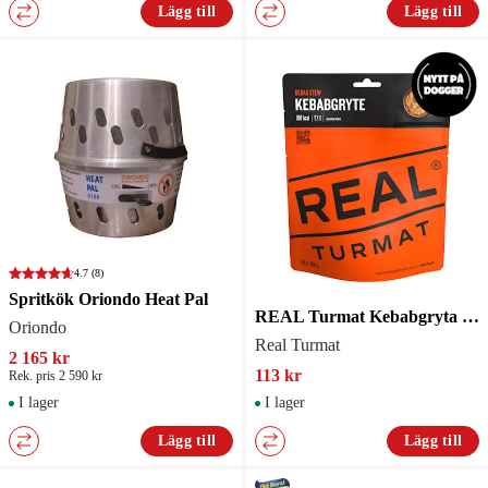
Lägg till
Lägg till
4.7
(8)
Spritkök Oriondo Heat Pal
REAL Turmat Kebabgryta - Gryta
Oriondo
Real Turmat
2 165 kr
113 kr
Rek. pris 2 590 kr
I lager
I lager
Lägg till
Lägg till