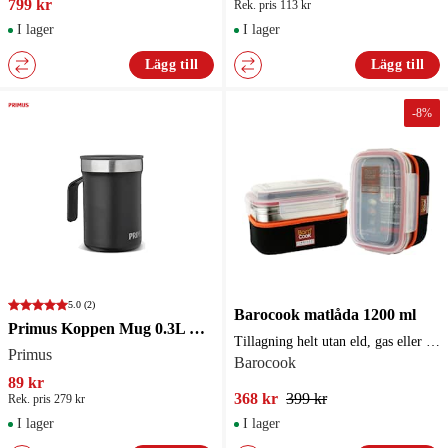
799 kr
Rek. pris 113 kr
I lager
I lager
Lägg till
Lägg till
-
8
%
5.0
(2)
Barocook matlåda 1200 ml
Primus Koppen Mug 0.3L Black
Tillagning helt utan eld, gas eller elektricitet!
Primus
Barocook
89 kr
368 kr
399 kr
Rek. pris 279 kr
I lager
I lager