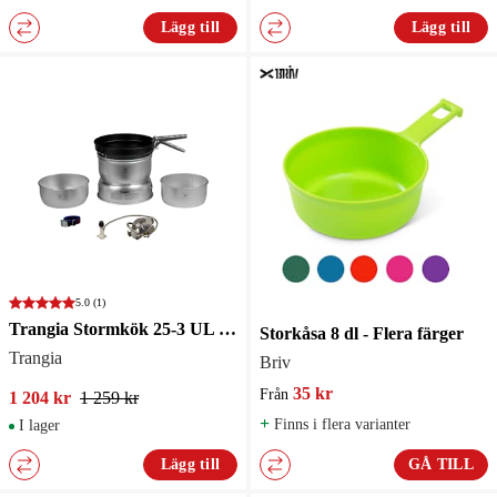
Lägg till
Lägg till
5.0
(1)
Trangia Stormkök 25-3 UL med gasbrännare
Storkåsa 8 dl - Flera färger
Trangia
Briv
35 kr
Från
1 204 kr
1 259 kr
+
Finns i flera varianter
I lager
Lägg till
GÅ TILL