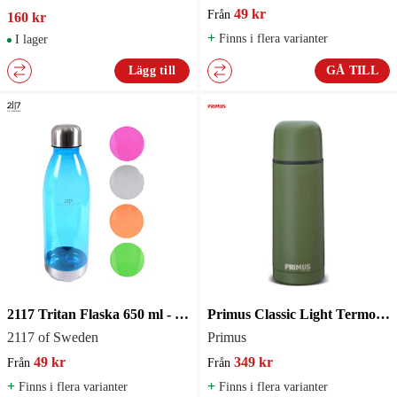
49 kr
Från
160 kr
+
Finns i flera varianter
I lager
Lägg till
GÅ TILL
2117 Tritan Flaska 650 ml - flera färger
Primus Classic Light Termos 0.75L
2117 of Sweden
Primus
49 kr
349 kr
Från
Från
+
+
Finns i flera varianter
Finns i flera varianter