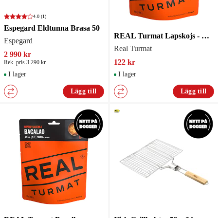
4.0
(1)
Espegard Eldtunna Brasa 50
REAL Turmat Lapskojs - Gryta
Espegard
Real Turmat
2 990 kr
122 kr
Rek. pris 3 290 kr
I lager
I lager
Lägg till
Lägg till