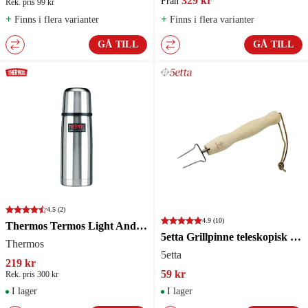
329 kr
Från
Rek. pris 99 kr
+
+
Finns i flera varianter
Finns i flera varianter
GÅ TILL
GÅ TILL
4.5
(2)
4.9
(10)
Thermos Termos Light And Compact 0,35L Borstad
5etta Grillpinne teleskopisk inkl fodral
Thermos
5etta
219 kr
59 kr
Rek. pris 300 kr
I lager
I lager