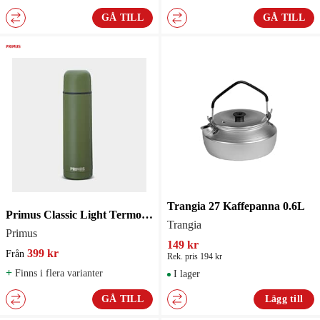
GÅ TILL
GÅ TILL
Trangia 27 Kaffepanna 0.6L
Primus Classic Light Termos 1.0L
Trangia
Primus
149 kr
399 kr
Från
Rek. pris 194 kr
+
Finns i flera varianter
I lager
GÅ TILL
Lägg till