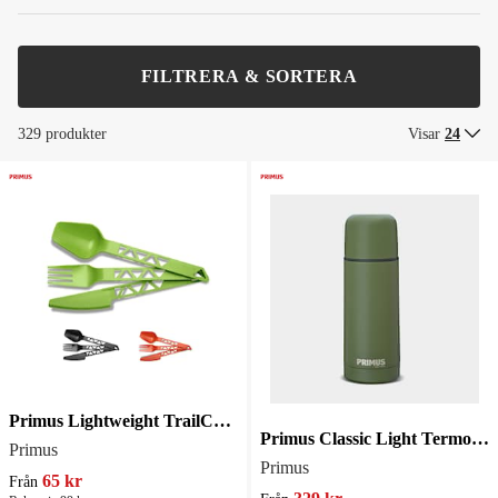
FILTRERA & SORTERA
329 produkter
Visar
24
Primus Lightweight TrailCutlery - Flera färger
Primus Classic Light Termos 0.5L
Primus
Primus
65 kr
Från