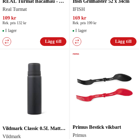
REAL Turmat Bacalhau - Gryta
Ifish Grillhalster 52 x 34cm
Real Turmat
IFISH
109 kr
169 kr
Rek. pris 132 kr
Rek. pris 199 kr
I lager
I lager
Lägg till
Lägg till
Primus Bestick vikbart
Vildmark Classic 0.5L Mattsvart
Primus
Vildmark