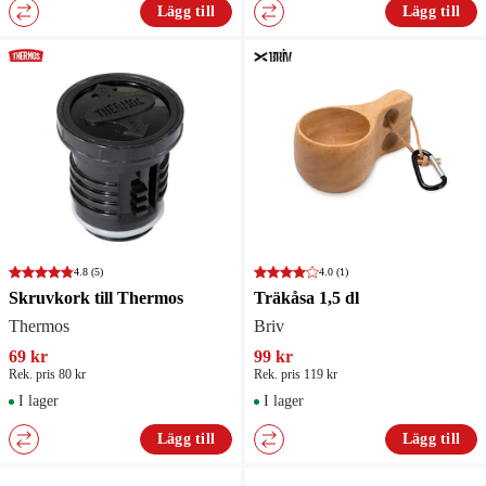
Lägg till
Lägg till
4.8
(5)
4.0
(1)
Skruvkork till Thermos
Träkåsa 1,5 dl
Thermos
Briv
69 kr
99 kr
Rek. pris 80 kr
Rek. pris 119 kr
I lager
I lager
Lägg till
Lägg till