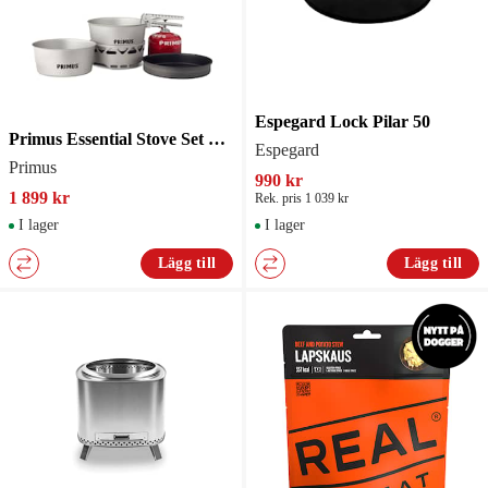
Espegard Lock Pilar 50
Primus Essential Stove Set 2.3L
Espegard
Primus
990 kr
1 899 kr
Rek. pris 1 039 kr
I lager
I lager
Lägg till
Lägg till