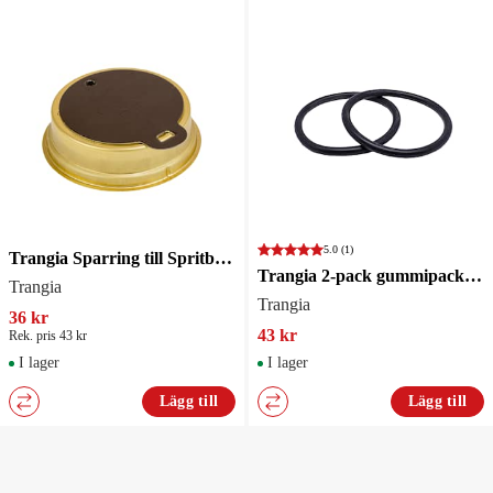
5.0
(1)
Trangia Sparring till Spritbrännare
Trangia 2-pack gummipackningar till spritbrännare
Trangia
Trangia
36 kr
43 kr
Rek. pris 43 kr
I lager
I lager
Lägg till
Lägg till